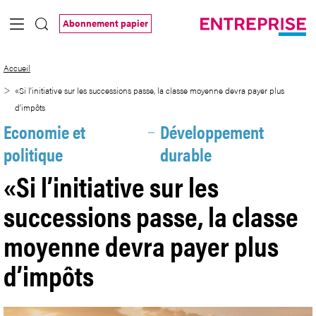
Saut au contenu principal
Abonnement papier
«Si l’initiative sur les successions pass
Accueil
«Si l’initiative sur les successions passe, la classe moyenne devra payer plus
d’impôts
Economie et
Développement
politique
durable
«Si l’initiative sur les
successions passe, la classe
moyenne devra payer plus
d’impôts