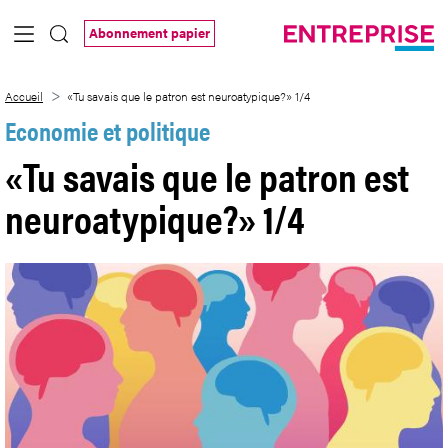
Saut au contenu principal
Abonnement papier
«Tu savais que le patron est neuroatypi
Accueil
«Tu savais que le patron est neuroatypique?» 1/4
Economie et politique
«Tu savais que le patron est
neuroatypique?» 1/4