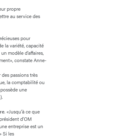
eur propre
ettre au service des
récieuses pour
e la variété, capacité
 un modèle d’affaires,
tement», constate Anne-
 des passions très
que, la comptabilité ou
l possède une
).
ère
. «Jusqu'à ce que
, président d’OM
'une entreprise est un
 Si les