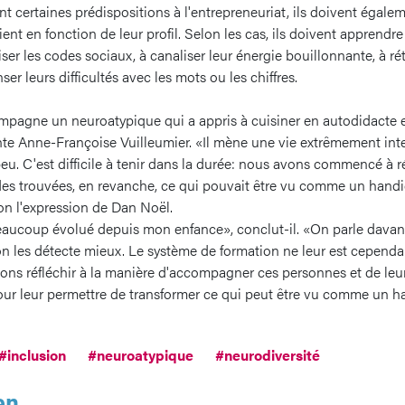
t certaines prédispositions à l'entrepreneuriat, ils doivent égal
ient en fonction de leur profil. Selon les cas, ils doivent apprendre
ser les codes sociaux, à canaliser leur énergie bouillonnante, à ré
r leurs difficultés avec les mots ou les chiffres.
pagne un neuroatypique qui a appris à cuisiner en autodidacte et 
nte Anne-Françoise Vuilleumier. «Il mène une vie extrêmement int
peu. C'est difficile à tenir dans la durée: nous avons commencé à rét
des trouvées, en revanche, ce qui pouvait être vu comme un hand
on l'expression de Dan Noël.
beaucoup évolué depuis mon enfance», conclut-il. «On parle dava
n les détecte mieux. Le système de formation ne leur est cependa
ns réfléchir à la manière d'accompagner ces personnes et de leur 
ur leur permettre de transformer ce qui peut être vu comme un h
#inclusion
#neuroatypique
#neurodiversité
en