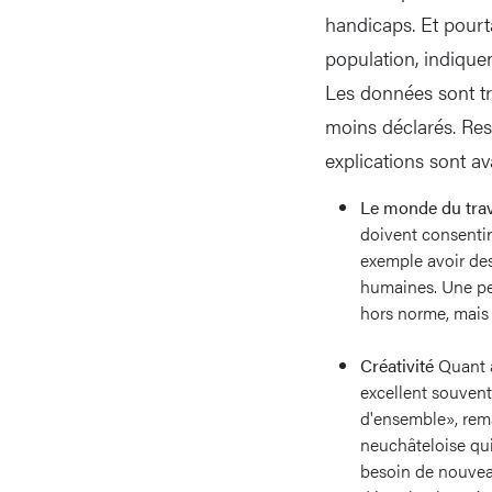
handicaps. Et pourta
population, indiquen
Les données sont tr
moins déclarés. Res
explications sont a
Le monde du trav
doivent consentir
exemple avoir des
humaines. Une per
hors norme, mais 
Créativité
Quant a
excellent souven
d'ensemble», rema
neuchâteloise qu
besoin de nouveau