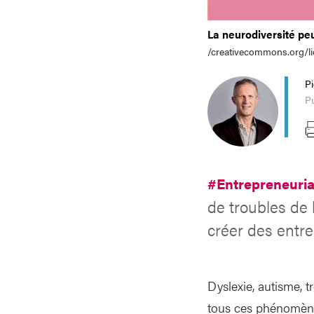
La neurodiversité p
/creativecommons.org/l
P
P
#Entrepreneuri
de troubles de 
créer des entre
Dyslexie, autisme, tr
tous ces phénomène