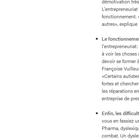
démotivation très
L'entrepreneuria
fonctionnement. «
autres», explique
Le fonctionnemen
l'entrepreneuriat:
à voir les choses 
devoir se former à
Françoise Vuilleu
«Certains autiste
fortes et cherchen
les réparations e
entreprise de pre
Enfin, les diffic
vous en fassiez u
Pharma, dyslexique
combat. Un dyslex