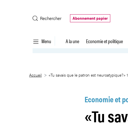
Saut au contenu principal
Rechercher
Abonnement papier
Menu
A la une
Economie et politique
«Tu savais que le patron est ne
Accueil
«Tu savais que le patron est neuroatypique?» 
Economie et po
«Tu sav