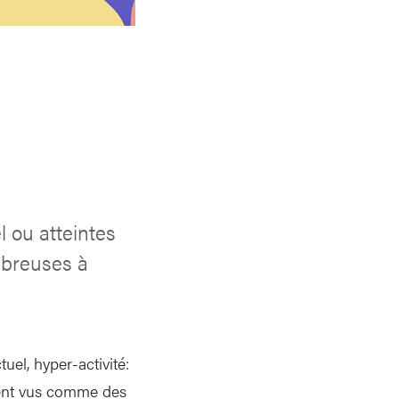
l ou atteintes
mbreuses à
tuel, hyper-activité:
vent vus comme des