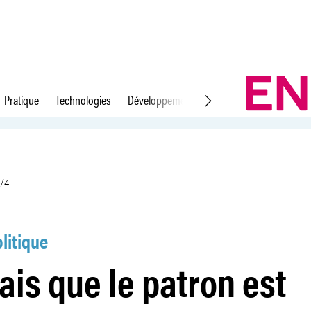
Pratique
Technologies
Développement durable
Droit du travail
uroatypique?» 1/4
1/4
litique
ais que le patron est