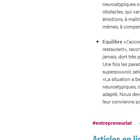
neuroatypiques on
obstacles, qui var
émotions, à maîtri
mêmes, à compense
Equilibre
«J'accom
restaurant», raco
jamais, dort très 
Une fois les para
superpouvoir, sel
«La situation a 
neuroatypiques, o
adapté. Nous devo
leur convienne po
#entrepreneuriat
Articles en li