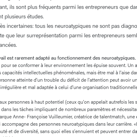
nt, ils sont plus fréquents parmi les entrepreneurs que dan
t plusieurs études.
ès incertaines: tous les neuroatypiques ne sont pas diagno
te que leur surreprésentation parmi les entrepreneurs sembl
vancées.
ail est rarement adapté au fonctionnement des neuroatypiques.
 pour se conformer à leur environnement les épuise souvent. Un a
 capacités intellectuelles phénoménales, mais être mal à l'aise dan
sonne atteinte d’un trouble du déficit de l'attention peut avoir un
irrégulière et mal adaptée à celui d'une organisation traditionnelle
ux personnes à haut potentiel (ceux qu'on appelait autrefois les s
t dans les tâches impliquant de nombreux paramètres et nécessit
rque Anne- Françoise Vuilleumier, créatrice de talentmatch, une 
i accompagne des personnes neuroatypiques dans leur carrière. «E
té et de diversité, sans quoi elles s'ennuient et peuvent entrer 