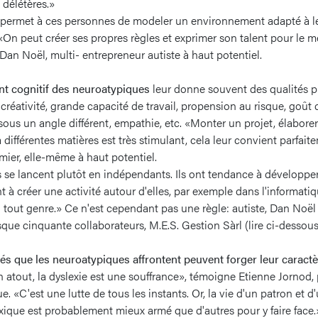
 délétères.»
t permet à ces personnes de modeler un environnement adapté à l
On peut créer ses propres règles et exprimer son talent pour le m
 Dan Noël, multi- entrepreneur autiste à haut potentiel.
t cognitif des neuroatypiques
leur donne souvent des qualités p
 créativité, grande capacité de travail, propension au risque, goût d
sous un angle différent, empathie, etc. «Monter un projet, élaborer
 différentes matières est très stimulant, cela leur convient parfai
mier, elle-même à haut potentiel.
s se lancent plutôt en indépendants. Ils ont tendance à développer
t à créer une activité autour d'elles, par exemple dans l'informati
n tout genre.» Ce n'est cependant pas une règle: autiste, Dan Noë
sque cinquante collaborateurs, M.E.S. Gestion Sàrl (lire ci-dessous
ultés que les neuroatypiques affrontent peuvent forger leur caract
n atout, la dyslexie est une souffrance», témoigne Etienne Jornod
. «C'est une lutte de tous les instants. Or, la vie d'un patron et d
ique est probablement mieux armé que d'autres pour y faire face.»