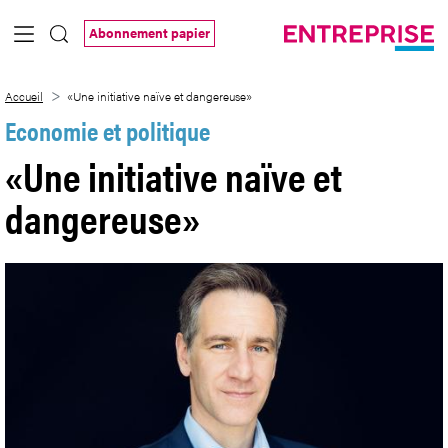
Saut au contenu principal
Abonnement papier
«Une initiative naïve et dangereuse»
Accueil
«Une initiative naïve et dangereuse»
Economie et politique
«Une initiative naïve et
dangereuse»