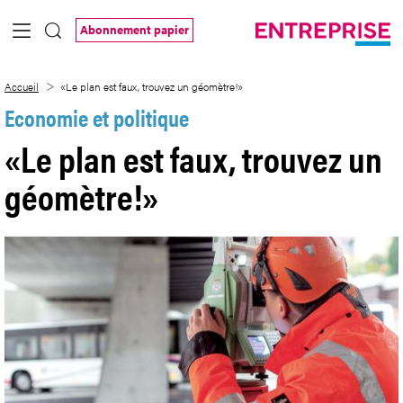
Saut au contenu principal
Abonnement papier
«Le plan est faux, trouvez un géomètre!»
Accueil
«Le plan est faux, trouvez un géomètre!»
Economie et politique
«Le plan est faux, trouvez un
géomètre!»