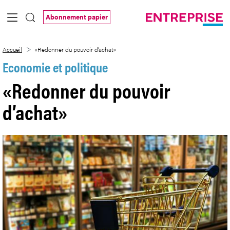
Saut au contenu principal
Abonnement papier
«Redonner du pouvoir d’achat»
Accueil
«Redonner du pouvoir d’achat»
Economie et politique
«Redonner du pouvoir
d’achat»