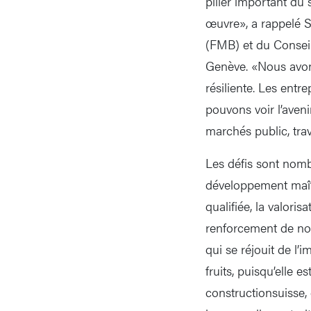
pilier important du
œuvre», a rappelé S
(FMB) et du Conseil
Genève. «Nous avon
résiliente. Les ent
pouvons voir l’aven
marchés public, trava
Les défis sont nomb
développement maîtr
qualifiée, la valoris
renforcement de nos 
qui se réjouit de l’
fruits, puisqu’elle 
constructionsuisse,