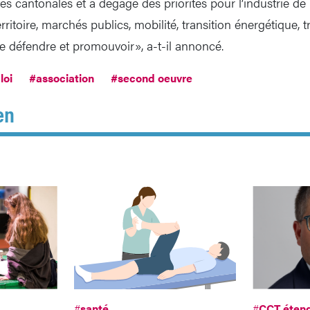
tés cantonales et a dégagé des priorités pour l’industrie de 
toire, marchés publics, mobilité, transition énergétique, trav
 de défendre et promouvoir», a-t-il annoncé.
loi
#association
#second oeuvre
en
#
santé
#
CCT éten