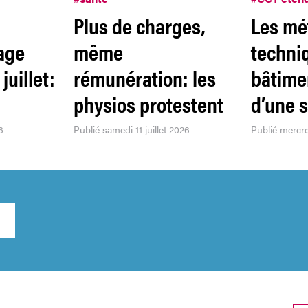
Plus de charges,
Les mé
age
même
techni
juillet:
rémunération: les
bâtime
physios protestent
d’une s
6
Publié samedi 11 juillet 2026
Publié mercre