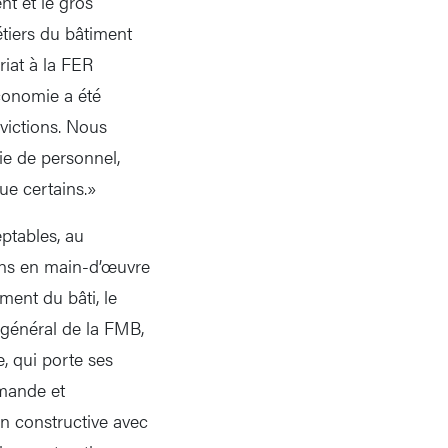
nt et le gros
tiers du bâtiment
iat à la FER
conomie a été
victions. Nous
ie de personnel,
que certains.»
ptables, au
oins en main-d’œuvre
ement du bâti, le
e général de la FMB,
e, qui porte ses
omande et
n constructive avec