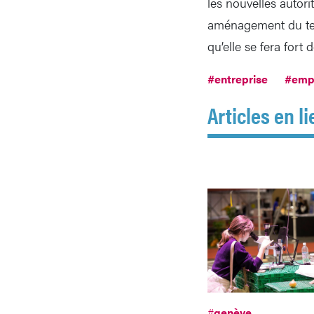
les nouvelles autori
aménagement du terri
qu’elle se fera fort
#entreprise
#emp
Articles en li
#
genève