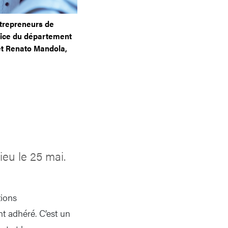
ntrepreneurs de
trice du département
et Renato Mandola,
eu le 25 mai.
tions
t adhéré. C’est un