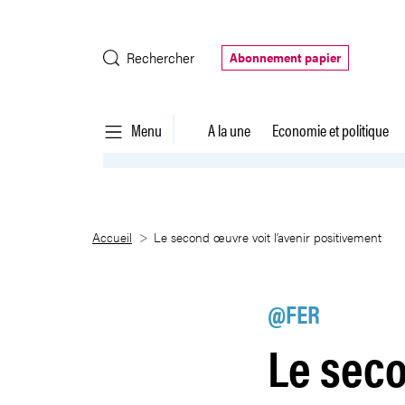
Saut au contenu principal
Rechercher
Abonnement papier
Menu
A la une
Economie et politique
Le second œuvre voit l’avenir p
Accueil
Le second œuvre voit l’avenir positivement
@FER
Le seco