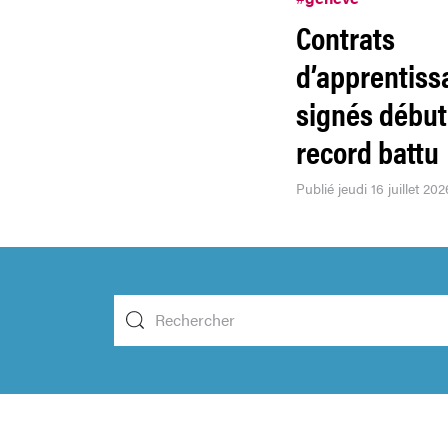
Contrats
d’apprentiss
signés début 
record battu
Publié jeudi 16 juillet 202