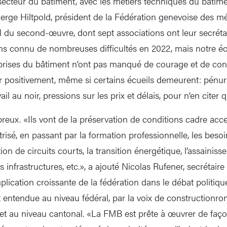
 secteur du bâtiment, avec les métiers techniques du bâtime
erge Hiltpold, président de la Fédération genevoise des mé
 du second-œuvre, dont sept associations ont leur secrétar
s connu de nombreuses difficultés en 2022, mais notre é
reprises du bâtiment n’ont pas manqué de courage et de con
ir positivement, même si certains écueils demeurent: pénur
il au noir, pressions sur les prix et délais, pour n’en citer 
reux. «Ils vont de la préservation de conditions cadre acce
isé, en passant par la formation professionnelle, les bes
ation de circuits courts, la transition énergétique, l’assainiss
infrastructures, etc.», a ajouté Nicolas Rufener, secrétair
implication croissante de la fédération dans le débat politiqu
est entendue au niveau fédéral, par la voix de constructionr
 et au niveau cantonal. «La FMB est prête à œuvrer de faço