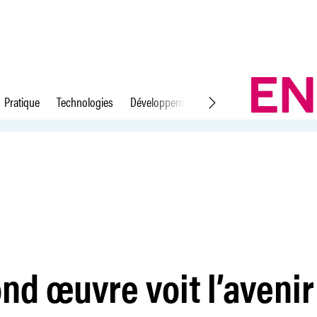
Pratique
Technologies
Développement durable
Droit du travail
ositivement
nd œuvre voit l’avenir