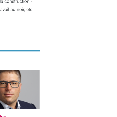
la construction -
ail au noir, etc. -
due