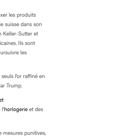
xer les produits
ie suisse dans son
n Keller-Sutter et
aines. Ils sont
ursuivre les
seuls l’or raffiné en
par Trump.
et
l'
horlogerie
et des
e mesures punitives,