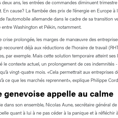
deux ans, les entrées de commandes diminuent trimestre a
t. En cause? La flambée des prix de l’énergie en Europe à l
 de l’automobile allemande dans le cadre de sa transition ver
 entre Washington et Pékin, notamment.
 crise prolongée, les marges de manœuvre des entreprises
 recourent déjà aux réductions de l’horaire de travail (RHT
 par exemple. Mais cette solution temporaire atteint ses
é le contexte actuel, un prolongement de ces indemnités - 
squ’à vingt-quatre mois. «Cela permettrait aux entreprises d
u’à ce que les marchés reprennent», explique Philippe Cord
ie genevoise appelle au calme
ie dans son ensemble, Nicolas Aune, secrétaire général de l
lle quant à lui à ne pas céder à la panique et à réfléchir à