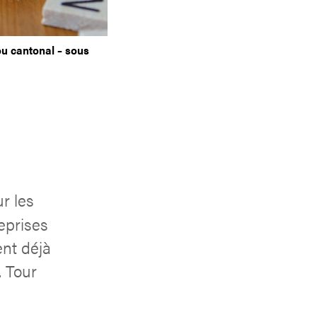
ou cantonal – sous
r les
eprises
nt déjà
. Tour