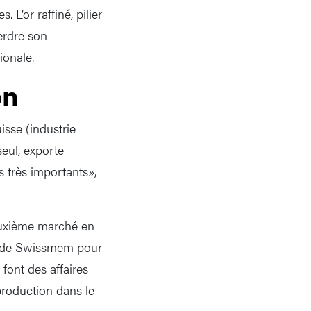
 L’or raffiné, pilier
erdre son
ionale.
on
isse (industrie
eul, exporte
s très importants»,
euxième marché en
al de Swissmem pour
font des affaires
production dans le