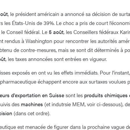
août
, le président américain a annoncé sa décision de surta
rs les États-Unis de 39%. Le choc a pris de court l’économ
 le Conseil fédéral. Le
5 août
, les Conseillers fédéraux Kari
t rendus à Washington pour rencontrer les autorités améric
obtenu de contre-mesures, mais se sont dit déterminés à po
oût
, les taxes annoncées sont entrées en vigueur.
sses exposés en ont vu les effets immédiats. Pour l’instant, 
ie pharmaceutique échappent encore aux surtaxes voulues 
eurs d’exportation en Suisse
sont les
produits chimiques 
suivis des
machines
(et indutrsie MEM, voir ci-dessous), de 
cision
(dans cet ordre).
eutique est menacée de figurer dans la prochaine vague d