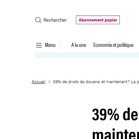
Saut au contenu principal
Rechercher
Abonnement papier
Menu
A la une
Economie et politique
39% de droits de douane, et ma
Accueil
39% de droits de douane, et maintenant? La 
39% de 
mainten