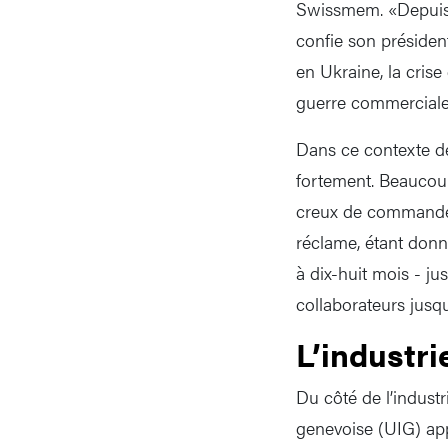
Swissmem. «Depuis 
confie son présiden
en Ukraine, la crise
guerre commerciale
Dans ce contexte de
fortement. Beaucoup
creux de commandes,
réclame, étant donn
à dix-huit mois - ju
collaborateurs jusq
L’industr
Du côté de l’industr
genevoise (UIG) appe