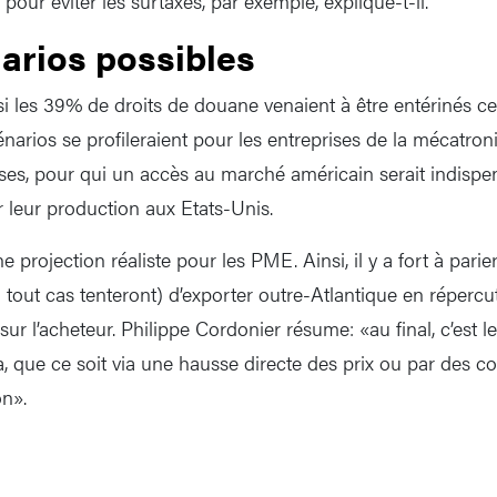
pour éviter les surtaxes, par exemple, explique-t-il.
narios possibles
 si les 39% de droits de douane venaient à être entérinés 
narios se profileraient pour les entreprises de la mécatron
ses, pour qui un accès au marché américain serait indispen
r leur production aux Etats-Unis.
e projection réaliste pour les PME. Ainsi, il y a fort à pari
 tout cas tenteront) d’exporter outre-Atlantique en répercu
sur l’acheteur. Philippe Cordonier résume: «au final, c’est
, que ce soit via une hausse directe des prix ou par des c
n».