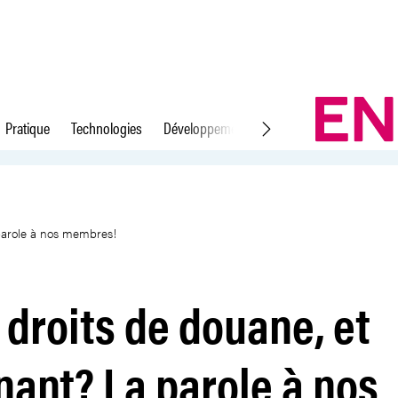
Pratique
Technologies
Développement durable
Droit du travail
intenant? La parole à nos memb
parole à nos membres!
droits de douane, et
ant? La parole à nos