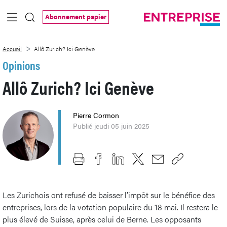
Saut au contenu principal
Abonnement papier
Allô Zurich? Ici Genève
Accueil
Allô Zurich? Ici Genève
Opinions
Allô Zurich? Ici Genève
Pierre Cormon
Publié jeudi 05 juin 2025
Les Zurichois ont refusé de baisser l’impôt sur le bénéfice des
entreprises, lors de la votation populaire du 18 mai. Il restera le
plus élevé de Suisse, après celui de Berne. Les opposants