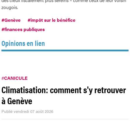
des cieux fiscalement plus sereins – comme ceux de leur voisin
zougois.
#Genève
#impôt sur le bénéfice
#finances publiques
Opinions en lien
#
CANICULE
Climatisation: comment s'y retrouver
à Genève
Publié vendredi 07 août 2026