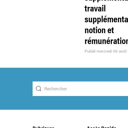
travail
supplémentai
notion et
rémunératio
Publié mercredi 05 août
Rubriques
Accès Rapide