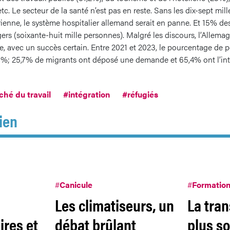
etc. Le secteur de la santé n’est pas en reste. Sans les dix-sept mi
rienne, le système hospitalier allemand serait en panne. Et 15% d
rs (soixante-huit mille personnes). Malgré les discours, l’Allema
, avec un succès certain. Entre 2021 et 2023, le pourcentage de 
,5%; 25,7% de migrants ont déposé une demande et 65,4% ont l’inte
hé du travail
#intégration
#réfugiés
ien
#
Canicule
#
Formatio
Les climatiseurs, un
La tra
res et
débat brûlant
plus so