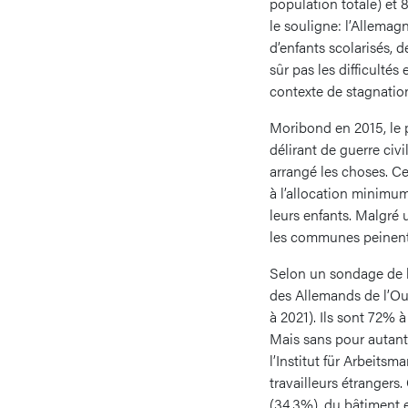
population totale) et 
le souligne: l’Allemag
d’enfants scolarisés, 
sûr pas les difficultés 
contexte de stagnatio
Moribond en 2015, le p
délirant de guerre civi
arrangé les choses. Ce
à l’allocation minimu
leurs enfants. Malgré 
les communes peinent 
Selon un sondage de l
des Allemands de l’Oue
à 2021). Ils sont 72% 
Mais sans pour autant 
l’Institut für Arbeits
travailleurs étrangers.
(34,3%), du bâtiment e