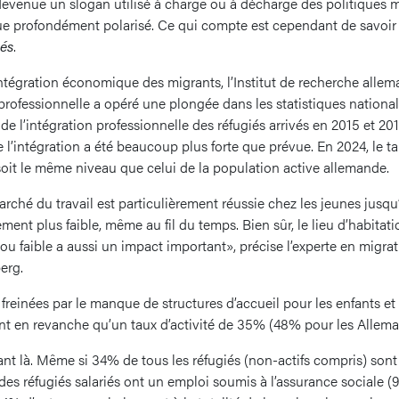
devenue un slogan utilisé à charge ou à décharge des politiques m
ue profondément polarisé. Ce qui compte est cependant de savoir 
vés
.
intégration économique des migrants, l’Institut de recherche alle
n professionnelle a opéré une plongée dans les statistiques nation
de l’intégration professionnelle des réfugiés arrivés en 2015 et 201
ue l’intégration a été beaucoup plus forte que prévue. En 2024, le t
soit le même niveau que celui de la population active allemande.
arché du travail est particulièrement réussie chez les jeunes jusqu’
ement plus faible, même au fil du temps. Bien sûr, le lieu d’habitat
 faible a aussi un impact important», précise l’experte en migra
erg.
freinées par le manque de structures d’accueil pour les enfants et
ent en revanche qu’un taux d’activité de 35% (48% pour les Allema
dant là. Même si 34% de tous les réfugiés (non-actifs compris) so
 des réfugiés salariés ont un emploi soumis à l’assurance sociale (