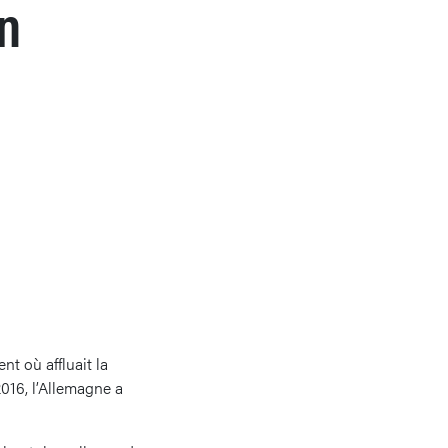
on
nt où affluait la
2016, l’Allemagne a