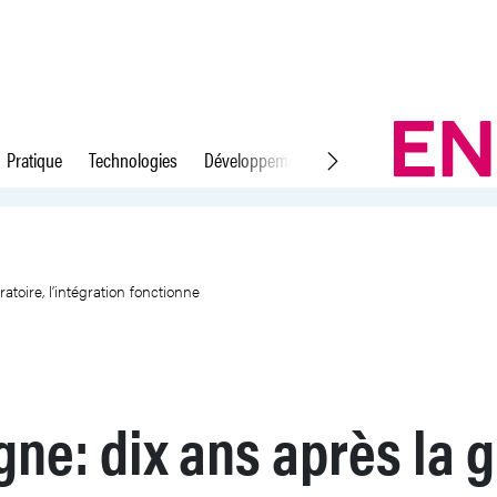
Pratique
Technologies
Développement durable
Droit du travail
de vague migratoire, l’intégrati
toire, l’intégration fonctionne
ne: dix ans après la 