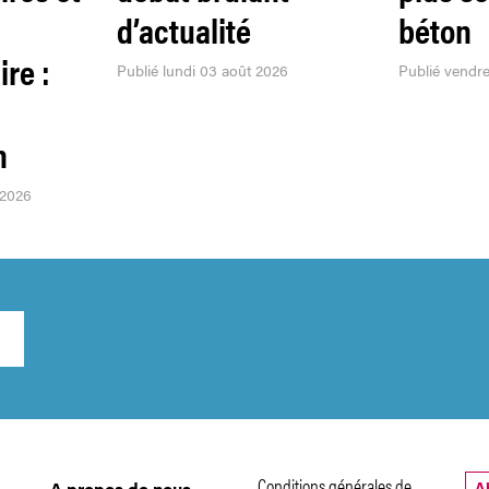
d’actualité
béton
re :
Publié lundi 03 août 2026
Publié vendred
n
 2026
Conditions générales de
A
A propos de nous