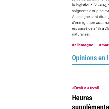
la logistique (25,4%), 
soignants d’origine sy
Allemagne sont étrange
d’immigration assumée
est passé de 2,1% à 7
naturaliser.
#allemagne
#marc
Opinions en l
#
Droit du trvail
Heures
supplémentai