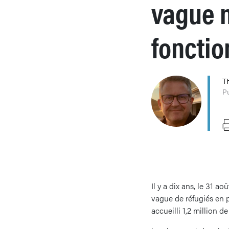
vague m
foncti
T
P
Il y a dix ans, le 31 a
vague de réfugiés en p
accueilli 1,2 million 