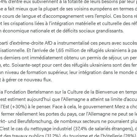
84% d’entre eux subviennent à la totalité de leurs besoins par leur
ne a fait mieux que la plupart de ses voisins européens en termes d
de cours de langue et d’accompagnement vers l’emploi. Ces bons ré
et les crispations liées à l’intégration matérielle et culturelle des 
n économique nationale et de déficits sociaux grandissants.
arti d’extrême-droite AfD a instrumentalisé ces peurs avec succès
lisationnelle. Et l’arrivée de 1,65 million de réfugiés ukrainiens à pa
s derniers ont immédiatement obtenu un permis de séjour, un permi
m, etc. Soixante-sept pour cent des réfugiés ukrainiens sont des 
un niveau de formation supérieur, leur intégration dans le monde du
à gérer ce nouveau flux.
a Fondation Bertelsmann sur la Culture de la Bienvenue en temps
st estiment aujourd’hui que l’Allemagne a atteint sa limite d’acc
à l’Est (+30%) à le penser. Face à cela, le gouvernement Merz a choi
fermer réellement les portes du pays, car l’Allemagne ne peut se l
markt- und Berufsforschung, de nombreux secteurs ne pourraient plu
 C’est le cas du nettoyage industriel (37,4% de salariés étrangers), 
t des travaux publics (31,2%), du tourisme et de l’hôtellerie (28%),