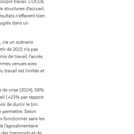
 propre travail. L’OCDE
e structures d’accueil,
sultats n’effacent bien
réfugiés dans un
, via un scénario
rtir de 2022 n’a pas
s de travail, l’accès
femmes venues avec
 travail est limitée et
 de crise (2024), 58%
ueil (+23% par rapport
si de durcir le ton.
e permettre. Selon
s fonctionner sans les
de l’agroalimentaire
 des transports et de