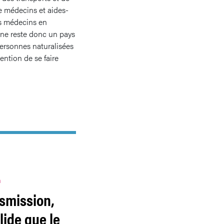
lle médecins et aides-
es médecins en
gne reste donc un pays
personnes naturalisées
ntion de se faire
n
nsmission,
lide que le