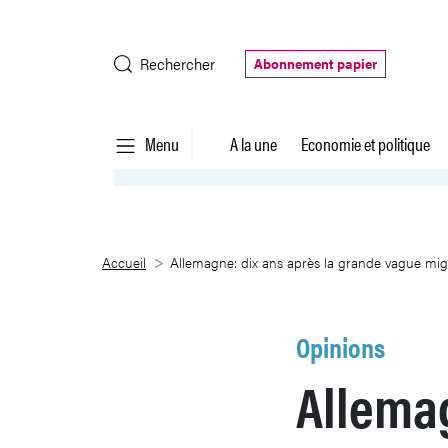
Saut au contenu principal
Rechercher
Abonnement papier
Menu
A la une
Economie et politique
Allemagne: dix ans après la gran
Accueil
Allemagne: dix ans après la grande vague migra
Opinions
Allemag