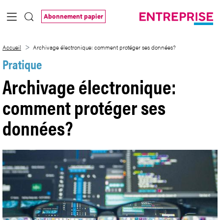
Saut au contenu principal
Abonnement papier
Archivage électronique: comment proté
Accueil
Archivage électronique: comment protéger ses données?
Pratique
Archivage électronique:
comment protéger ses
données?