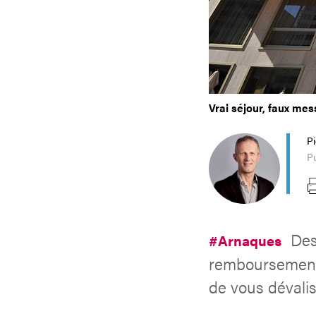
Vrai séjour, faux me
P
Pu
Des
#Arnaques
remboursement 
de vous dévalis