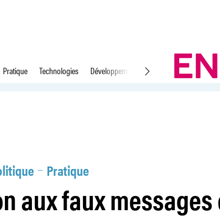
Pratique
Technologies
Développement durable
Droit du travail
e Booking.com!
litique
Pratique
on aux faux messages