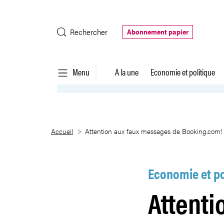
Saut au contenu principal
Rechercher
Abonnement papier
Menu
A la une
Economie et politique
Attention aux faux messages d
Accueil
Attention aux faux messages de Booking.com!
Economie et po
Attenti