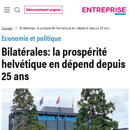
Saut au contenu principal
Abonnement papier
Bilatérales: la prospérité helvétique en
Accueil
Bilatérales: la prospérité helvétique en dépend depuis 25 ans
Economie et politique
Bilatérales: la prospérité
helvétique en dépend depuis
25 ans