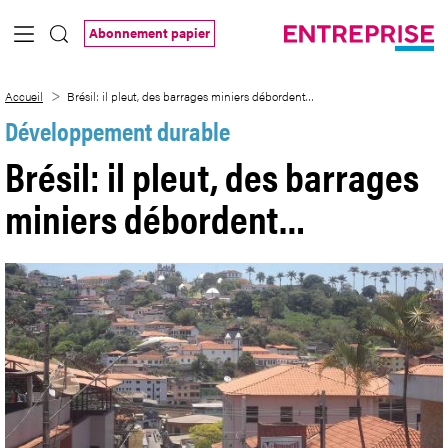
Saut au contenu principal
Abonnement papier
Brésil: il pleut, des barrages miniers dé
Accueil
Brésil: il pleut, des barrages miniers débordent…
Développement durable
Brésil: il pleut, des barrages
miniers débordent…