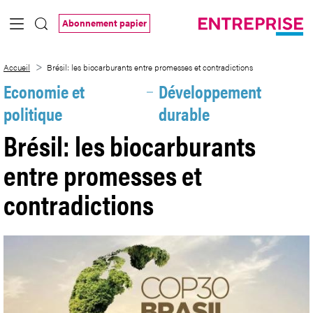
Saut au contenu principal
Abonnement papier
Brésil: les biocarburants entre promesse
Accueil
Brésil: les biocarburants entre promesses et contradictions
Economie et
Développement
politique
durable
Brésil: les biocarburants
entre promesses et
contradictions