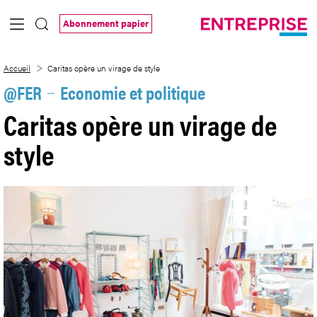
Saut au contenu principal
Abonnement papier
Caritas opère un virage de style
Accueil
Caritas opère un virage de style
@FER
Economie et politique
Caritas opère un virage de
style