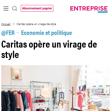
Saut au contenu principal
Abonnement papier
Caritas opère un virage de style
Accueil
Caritas opère un virage de style
@FER
Economie et politique
Caritas opère un virage de
style