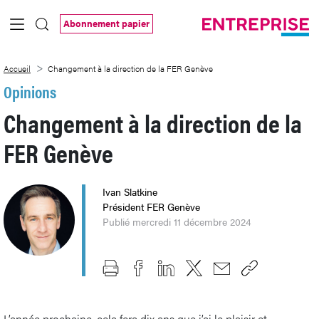
Saut au contenu principal
Abonnement papier
Changement à la direction de la FER Ge
Accueil
Changement à la direction de la FER Genève
Opinions
Changement à la direction de la
FER Genève
Ivan Slatkine
Président FER Genève
Publié mercredi 11 décembre 2024
L’année prochaine, cela fera dix ans que j’ai le plaisir et