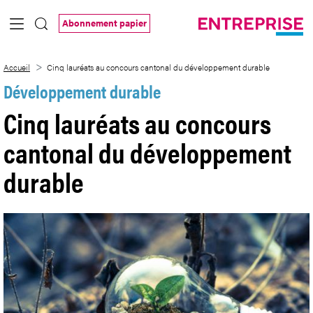
Saut au contenu principal
Abonnement papier
Cinq lauréats au concours cantonal du 
Accueil
Cinq lauréats au concours cantonal du développement durable
Développement durable
Cinq lauréats au concours
cantonal du développement
durable