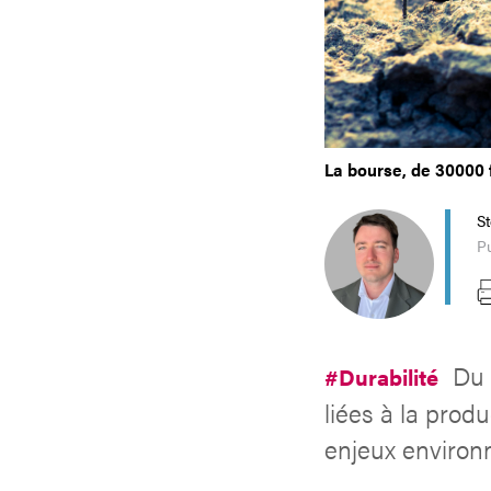
La bourse, de 30000 f
S
P
Du 
#Durabilité
liées à la prod
enjeux environ