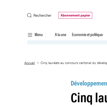
Saut au contenu principal
Rechercher
Abonnement papier
Menu
A la une
Economie et politique
Cinq lauréats au concours cant
Accueil
Cinq lauréats au concours cantonal du dével
Développement
Cinq la