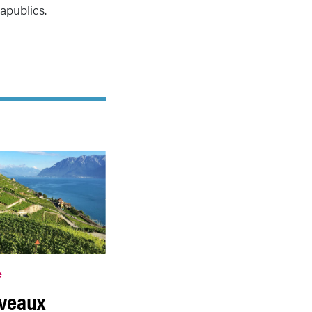
apublics.
e
veaux