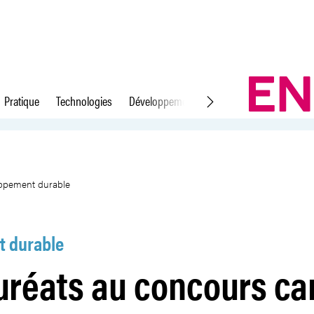
Pratique
Technologies
Développement durable
Droit du travail
onal du développement durable
oppement durable
 durable
uréats au concours ca