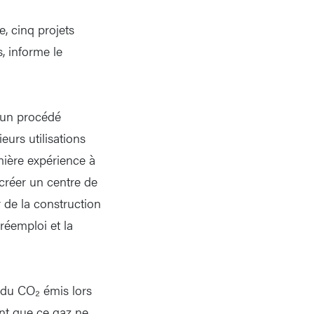
, cinq projets
, informe le
e un procédé
eurs utilisations
mière expérience à
 créer un centre de
r de la construction
réemploi et la
 du CO₂ émis lors
nt que ce gaz ne