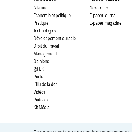
A la une
Newsletter
Economie et politique
E-paper journal
Pratique
E-paper magazine
Technologies
Développement durable
Droit du travail
Management
Opinions
@FER
Portraits
L'illu de la der
Vidéos
Podcasts
Kit Média
En poursuivant votre navigation, vous acceptez l'