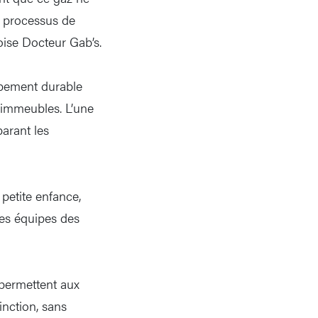
u processus de
doise Docteur Gab’s.
ppement durable
’immeubles. L’une
parant les
 petite enfance,
des équipes des
 permettent aux
inction, sans