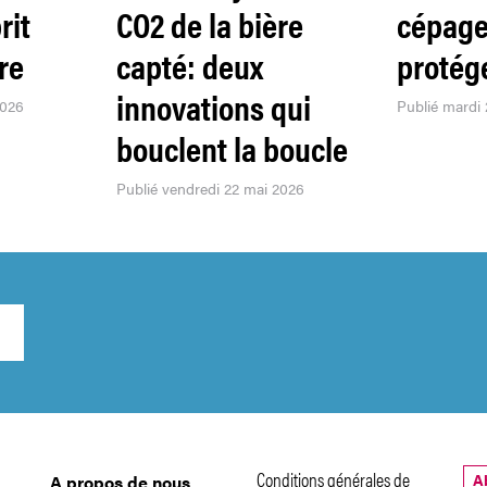
rit
CO2 de la bière
cépage
re
capté: deux
protége
innovations qui
2026
Publié mardi 
bouclent la boucle
Publié vendredi 22 mai 2026
Conditions générales de
A
A propos de nous