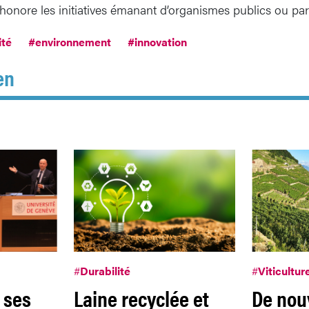
 honore les initiatives émanant d’organismes publics ou par
ité
#environnement
#innovation
en
#
Durabilité
#
Viticultur
 ses
Laine recyclée et
De nou