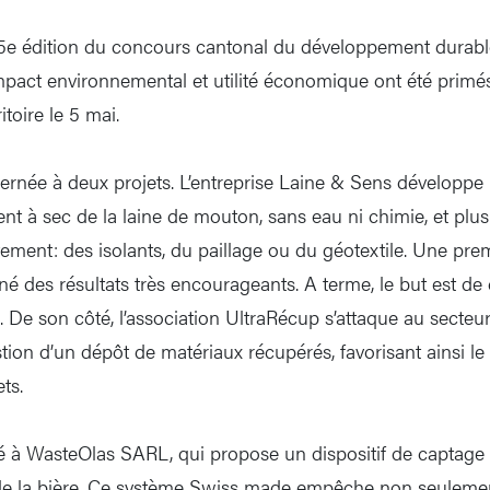
25e édition du concours cantonal du développement durable
impact environnemental et utilité économique ont été primés
toire le 5 mai.
ernée à deux projets. L’entreprise Laine & Sens développ
nt à sec de la laine de mouton, sans eau ni chimie, et plusi
tement: des isolants, du paillage ou du géotextile. Une pre
né des résultats très encourageants. A terme, le but est de
l. De son côté, l’association UltraRécup s’attaque au secteu
tion d’un dépôt de matériaux récupérés, favorisant ainsi le 
ts.
bué à WasteOlas SARL, qui propose un dispositif de captage
 de la bière. Ce système Swiss made empêche non seuleme