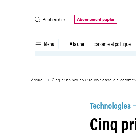
Saut au contenu principal
Rechercher
Abonnement papier
Menu
A la une
Economie et politique
Cinq principes pour réussir da
Accueil
Cinq principes pour réussir dans le e-commer
Technologies
Cinq pr