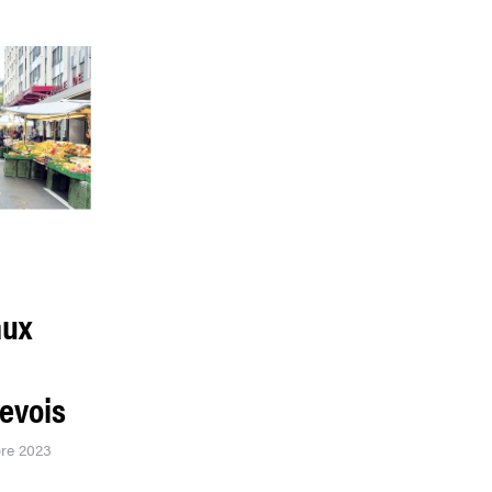
aux
evois
bre 2023