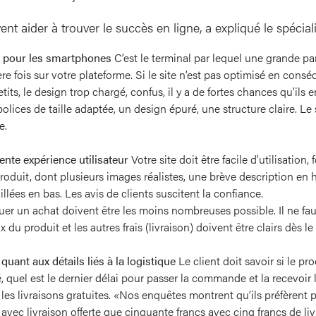
nt aider à trouver le succès en ligne, a expliqué le spéciali
te pour les smartphones
C’est le terminal par lequel une grande par
ère fois sur votre plateforme. Si le site n’est pas optimisé en cons
tits, le design trop chargé, confus, il y a de fortes chances qu’ils en
polices de taille adaptée, un design épuré, une structure claire. Le
e.
ente expérience utilisateur
Votre site doit être facile d’utilisation
produit, dont plusieurs images réalistes, une brève description en 
llées en bas. Les avis de clients suscitent la confiance.
uer un achat doivent être les moins nombreuses possible. Il ne faut
x du produit et les autres frais (livraison) doivent être clairs dès le
quant aux détails liés à la logistique
Le client doit savoir si le pro
ré, quel est le dernier délai pour passer la commande et la recevoir
 les livraisons gratuites. «Nos enquêtes montrent qu’ils préfèrent 
avec livraison offerte que cinquante francs avec cinq francs de liv