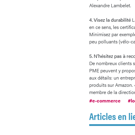
Alexandre Lambelet.
4. Visez la durabilité
Le
en ce sens, les certif
Minimisez par exemple 
peu polluants (vélo-ca
5. N’hésitez pas à re
De nombreux clients 
PME peuvent y proposer 
aux détails: un entrep
produits sur Amazon. «
membre de la direction
#e-commerce
#lo
Articles en li