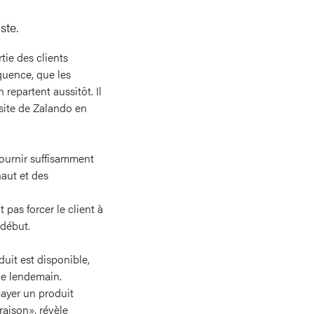
ste.
tie des clients
équence, que les
 repartent aussitôt. Il
 site de Zalando en
, fournir suffisamment
haut et des
 pas forcer le client à
 début.
duit est disponible,
 le lendemain.
payer un produit
raison», révèle