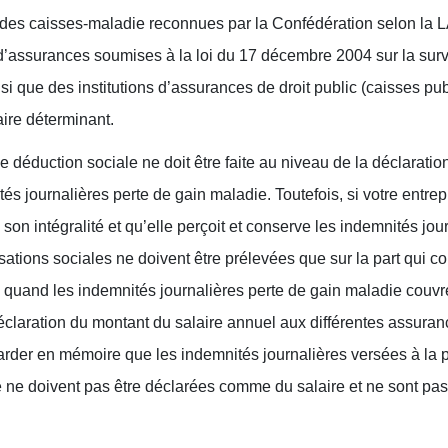
s des caisses-maladie reconnues par la Confédération selon la 
’assurances soumises à la loi du 17 décembre 2004 sur la surv
i que des institutions d’assurances de droit public (caisses p
aire déterminant.
e déduction sociale ne doit être faite au niveau de la déclaratio
és journalières perte de gain maladie. Toutefois, si votre entre
 son intégralité et qu’elle perçoit et conserve les indemnités jou
isations sociales ne doivent être prélevées que sur la part qui c
 quand les indemnités journalières perte de gain maladie couv
 déclaration du montant du salaire annuel aux différentes assura
 garder en mémoire que les indemnités journalières versées à la
e ne doivent pas être déclarées comme du salaire et ne sont pa