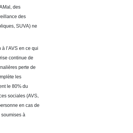
LAMal, des
eillance des
ubliques, SUVA) ne
n à l’AVS en ce qui
prise continue de
rnalières perte de
omplète les
rent le 80% du
nces sociales (AVS,
 personne en cas de
s soumises à