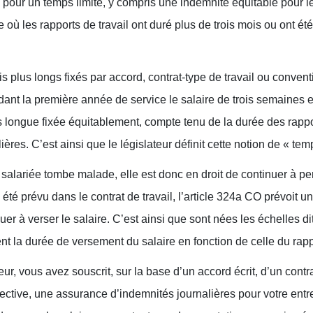
re pour un temps limité, y compris une indemnité équitable pour l
 où les rapports de travail ont duré plus de trois mois ou ont ét
 plus longs fixés par accord, contrat-type de travail ou conventi
ant la première année de service le salaire de trois semaines et,
 longue fixée équitablement, compte tenu de la durée des rappor
ières. C’est ainsi que le législateur définit cette notion de « temp
lariée tombe malade, elle est donc en droit de continuer à per
 été prévu dans le contrat de travail, l’article 324a CO prévoit u
uer à verser le salaire. C’est ainsi que sont nées les échelles d
ent la durée de versement du salaire en fonction de celle du rappo
ur, vous avez souscrit, sur la base d’un accord écrit, d’un contra
ective, une assurance d’indemnités journalières pour votre entr