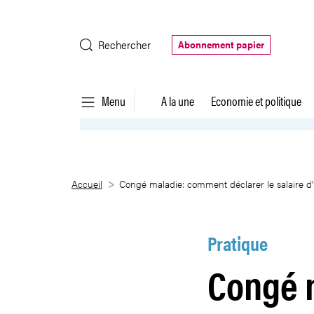
Saut au contenu principal
Rechercher
Abonnement papier
Menu
A la une
Economie et politique
Congé maladie: comment déclare
Accueil
Congé maladie: comment déclarer le salaire d'
Pratique
Congé 