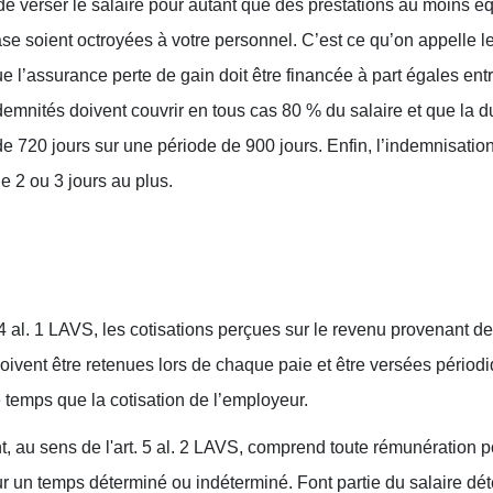
n de verser le salaire pour autant que des prestations au moins é
se soient octroyées à votre personnel. C’est ce qu’on appelle l
e l’assurance perte de gain doit être financée à part égales ent
demnités doivent couvrir en tous cas 80 % du salaire et que la 
e 720 jours sur une période de 900 jours. Enfin, l’indemnisation
e 2 ou 3 jours au plus.
14 al. 1 LAVS, les cotisations perçues sur le revenu provenant de
oivent être retenues lors de chaque paie et être versées pério
temps que la cotisation de l’employeur.
t, au sens de l'art. 5 al. 2 LAVS, comprend toute rémunération po
r un temps déterminé ou indéterminé. Font partie du salaire dét