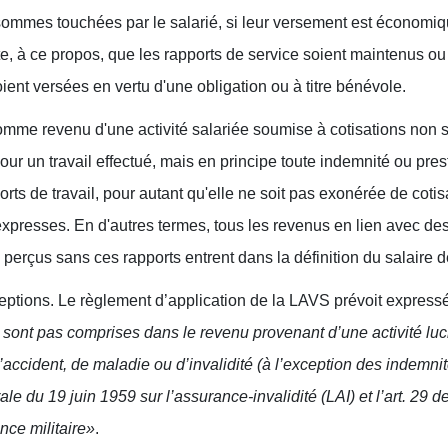
s sommes touchées par le salarié, si leur versement est économiq
te, à ce propos, que les rapports de service soient maintenus ou a
ient versées en vertu d'une obligation ou à titre bénévole.
mme revenu d'une activité salariée soumise à cotisations non 
pour un travail effectué, mais en principe toute indemnité ou pre
orts de travail, pour autant qu'elle ne soit pas exonérée de coti
expresses. En d'autres termes, tous les revenus en lien avec des 
 perçus sans ces rapports entrent dans la définition du salaire 
ceptions.
Le règlement d’application de la LAVS prévoit expressé
sont pas comprises dans le revenu provenant d’une activité lucr
accident, de maladie ou d’invalidité (à l’exception des indemnit
érale du 19 juin 1959 sur l’assurance-invalidité (LAI) et l’art. 29 d
nce militaire»
.