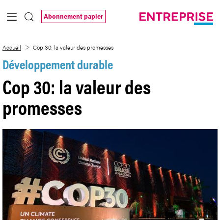
Saut au contenu principal
Abonnement papier
Cop 30: la valeur des promesses
Accueil
Cop 30: la valeur des promesses
Développement durable
Cop 30: la valeur des
promesses