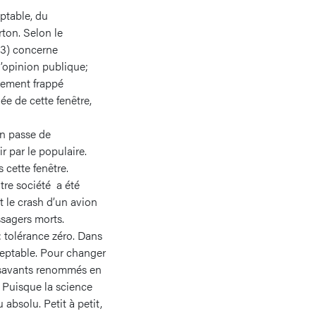
ptable, du
rton. Selon le
03) concerne
’opinion publique;
atement frappé
ée de cette fenêtre,
on passe de
r par le populaire.
 cette fenêtre.
tre société a été
t le crash d’un avion
ssagers morts.
: tolérance zéro. Dans
ceptable. Pour changer
s savants renommés en
 Puisque la science
 absolu. Petit à petit,