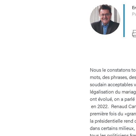
Er
Pu
Nous le constatons to
mots, des phrases, des 
soudain acceptables v
légalisation du maria
ont évolué, on a parlé
en 2022. Renaud Camus
première fois du «gra
la présidentielle rend 
dans certains milieux,
tous les politiciens fr