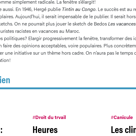
omme simplement radicale. La fenêtre s’élargit!
te aussi. En 1946, Hergé publie
Tintin au Congo
. Le succès est au 
aires. Aujourd’hui, il serait impensable de le publier. Il serait hors
etchs. On ne pourrait plus jouer le sketch de Bedos
Les vacances
touristes racistes en vacances au Maroc.
les politiques? Elargir progressivement la fenêtre, transformer des 
en faire des opinions acceptables, voire populaires. Plus concrèteme
r une initiative sur un thème hors cadre. On n’aura pas le temps d
ation!
ien
#
Droit du trvail
#
Canicule
:
Heures
Les cli