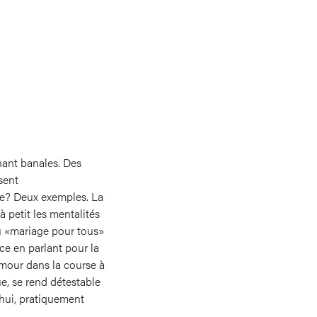
nant banales. Des
sent
ce? Deux exemples. La
 petit les mentalités
au «mariage pour tous»
e en parlant pour la
mmour dans la course à
ue, se rend détestable
’hui, pratiquement