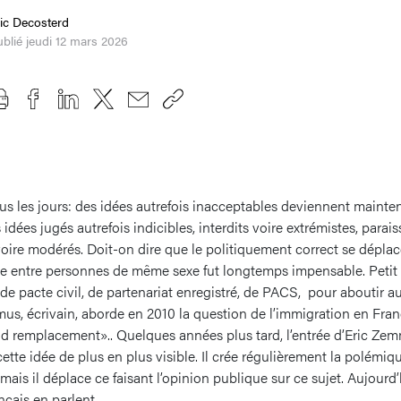
ic Decosterd
blié jeudi 12 mars 2026
us les jours: des idées autrefois inacceptables deviennent mainte
idées jugés autrefois indicibles, interdits voire extrémistes, parais
oire modérés. Doit-on dire que le politiquement correct se dépla
ge entre personnes de même sexe fut longtemps impensable. Petit à
 de pacte civil, de partenariat enregistré, de PACS, pour aboutir 
, écrivain, aborde en 2010 la question de l’immigration en Franc
nd remplacement».. Quelques années plus tard, l’entrée d’Eric Ze
cette idée de plus en plus visible. Il crée régulièrement la polémiq
 mais il déplace ce faisant l’opinion publique sur ce sujet. Aujourd
ançais en parlent.