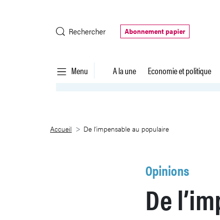
Saut au contenu principal
Rechercher
Abonnement papier
Menu
A la une
Economie et politique
De l’impensable au populaire
Accueil
De l’impensable au populaire
Opinions
De l’im