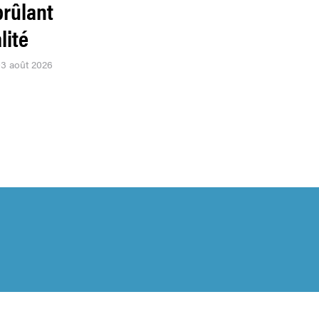
brûlant
lité
03 août 2026