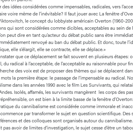
 des idées considérées comme impensables, radicales, vers l’acce
ire voire même de l’inévitable? Il faut jouer avec La fenêtre d’Ove
iktorovitch, le concept du lobbyiste américain Overton (1960-20
ons qui sont considérées comme dicibles, acceptables au sein de l
’on peut dire en tant qu’acteur du débat public sans être immédi
immédiatement renvoyé au ban du débat public. Et donc, toute l’id
que, elle s’élargit, elle se contracte, elle se déplace.»
constater que ce déplacement se fait souvent en plusieurs étapes: 
, du radical à l’acceptable, de l’acceptable au raisonnable pour fini
 cherche des voix est de proposer des thèmes qui se déplacent dans
 mots la première étape: le passage de l’impensable au radical. No
isme dans les années 1990 avec le film Les Survivants, qui relatai
 Andes. Isolés, affamés, les survivants mangèrent les corps des pa
épréhensible, on est bien à la limite basse de la fenêtre d’Overton
 pratique du cannibalisme est considérée comme immorale et inac
n commence par transformer le sujet en question scientifique. De
nférences et des colloques sont organisés autour du cannibalisme.
 pas avoir de limites d’investigation, le sujet cesse d’être un tabou