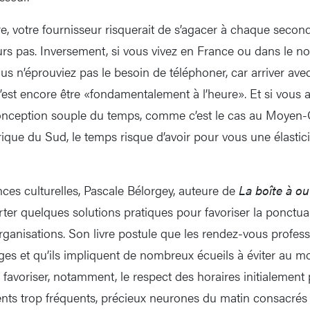
re, votre fournisseur risquerait de s’agacer à chaque seco
rs pas. Inversement, si vous vivez en France ou dans le nord d
s n’éprouviez pas le besoin de téléphoner, car arriver avec
c’est encore être «fondamentalement à l’heure». Et si vous
onception souple du temps, comme c’est le cas au Moyen-O
que du Sud, le temps risque d’avoir pour vous une élasti
nces culturelles, Pascale Bélorgey, auteure de
La boîte à ou
orter quelques solutions pratiques pour favoriser la ponctua
organisations. Son livre postule que les rendez-vous profes
s et qu’ils impliquent de nombreux écueils à éviter au m
e favoriser, notamment, le respect des horaires initialemen
ts trop fréquents, précieux neurones du matin consacrés 