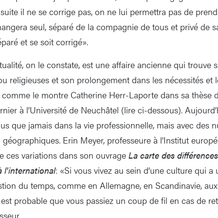
nsuite il ne se corrige pas, on ne lui permettra pas de prendr
ngera seul, séparé de la compagnie de tous et privé de sa
réparé et se soit corrigé».
ualité, on le constate, est une affaire ancienne qui trouve 
u religieuses et son prolongement dans les nécessités et l
, comme le montre Catherine Herr-Laporte dans sa thèse d
nier à l’Université de Neuchâtel (lire ci-dessous). Aujourd’
lus que jamais dans la vie professionnelle, mais avec des 
u géographiques. Erin Meyer, professeure à l’Institut europ
gne ces variations dans son ouvrage
La carte des différences 
à l'international
: «Si vous vivez au sein d’une culture qui 
estion du temps, comme en Allemagne, en Scandinavie, aux
 est probable que vous passiez un coup de fil en cas de re
sseur.