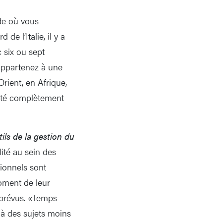
nde où vous
e l’Italie, il y a
 six ou sept
 appartenez à une
rient, en Afrique,
cité complètement
tils de la gestion du
lité au sein des
sionnels sont
oment de leur
t prévus. «Temps
à des sujets moins