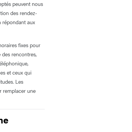
ceptés peuvent nous
ation des rendez-
n répondant aux
horaires fixes pour
e des rencontres,
 téléphonique,
les et ceux qui
itudes. Les
r remplacer une
ne