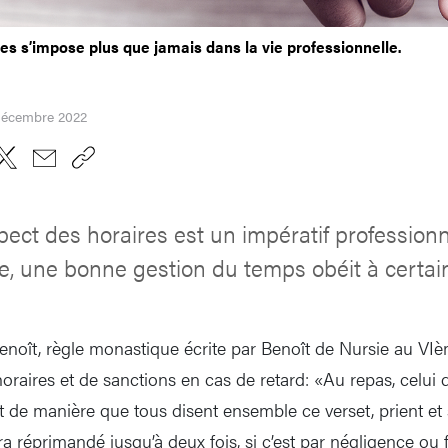
es s’impose plus que jamais dans la vie professionnelle.
 décembre 2022
pect des horaires est un impératif professionn
e, une bonne gestion du temps obéit à certain
enoît, règle monastique écrite par Benoît de Nursie au VIèm
horaires et de sanctions en cas de retard: «Au repas, celui 
et de manière que tous disent ensemble ce verset, prient et 
réprimandé jusqu’à deux fois, si c’est par négligence ou fa