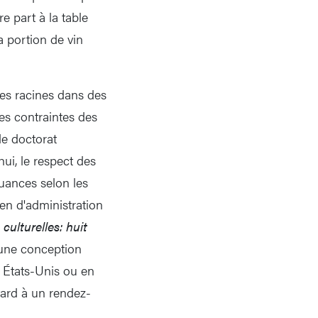
e part à la table
 portion de vin
ses racines dans des
es contraintes des
e doctorat
hui, le respect des
nuances selon les
éen d'administration
culturelles: huit
a une conception
 États-Unis ou en
tard à un rendez-