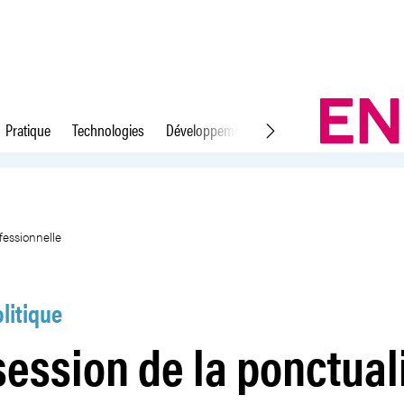
Pratique
Technologies
Développement durable
Droit du travail
 dans la vie professionnelle
fessionnelle
litique
session de la ponctual