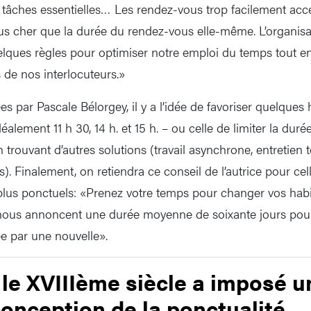
 tâches essentielles… Les rendez-vous trop facilement ac
lus cher que la durée du rendez-vous elle-même. L’organis
lques règles pour optimiser notre emploi du temps tout e
de nos interlocuteurs.»
ées par Pascale Bélorgey, il y a l’idée de favoriser quelques 
éalement 11 h 30, 14 h. et 15 h. – ou celle de limiter la duré
en trouvant d’autres solutions (travail asynchrone, entretien
). Finalement, on retiendra ce conseil de l’autrice pour cel
plus ponctuels: «Prenez votre temps pour changer vos hab
 nous annoncent une durée moyenne de soixante jours pou
e par une nouvelle».
e XVIIIème siècle a imposé u
conception de la ponctualité