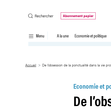
Saut au contenu principal
Rechercher
Abonnement papier
Menu
A la une
Economie et politique
De l’obsession de la ponctualité
Accueil
De l’obsession de la ponctualité dans la vie pro
Economie et po
De l’ob