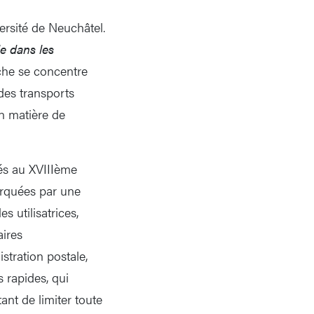
ersité de Neuchâtel.
le dans les
che se concentre
des transports
en matière de
és au XVIIIème
marquées par une
s utilisatrices,
aires
istration postale,
s rapides, qui
ant de limiter toute