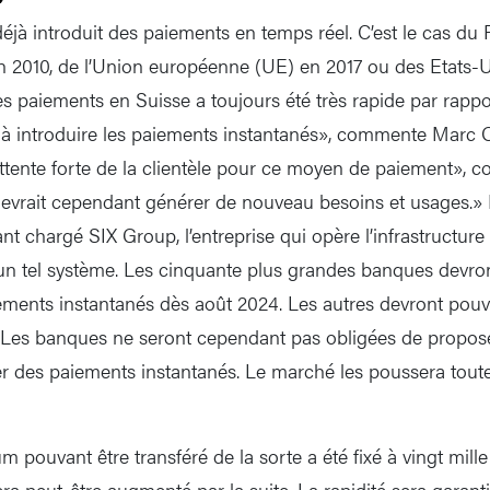
déjà introduit des paiements en temps réel. C’est le cas d
n 2010, de l’Union européenne (UE) en 2017 ou des Etats-U
 paiements en Suisse a toujours été très rapide par rapport 
 à introduire les paiements instantanés», commente Marc Ol
attente forte de la clientèle pour ce moyen de paiement», 
 devrait cependant générer de nouveau besoins et usages.
nt chargé SIX Group, l’entreprise qui opère l’infrastructur
e un tel système. Les cinquante plus grandes banques devro
ments instantanés dès août 2024. Les autres devront pouvoir
es banques ne seront cependant pas obligées de proposer 
tuer des paiements instantanés. Le marché les poussera tou
pouvant être transféré de la sorte a été fixé à vingt mill
ra peut-être augmenté par la suite. La rapidité sera garant