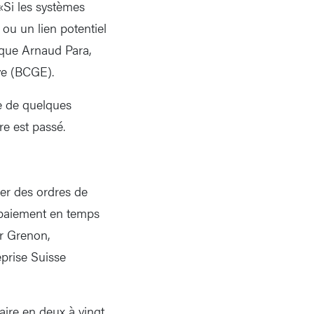
«Si les systèmes
 ou un lien potentiel
ique Arnaud Para,
ve (BCGE).
e de quelques
e est passé.
ser des ordres de
 paiement en temps
er Grenon,
eprise Suisse
aire en deux à vingt