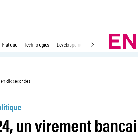
Pratique
Technologies
Développement durable
Droit du travail
pourra arriver en dix secondes
 en dix secondes
litique
4, un virement bancai