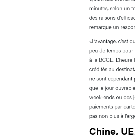
minutes, selon un t
des raisons d'effica
remarque un respon
«L’avantage, c’est q
peu de temps pour l
à la BCGE. L’heure 
crédités au destinat
ne sont cependant p
que le jour ouvrable
week-ends ou des jo
paiements par carte 
pas non plus à l’ar
Chine, UE,