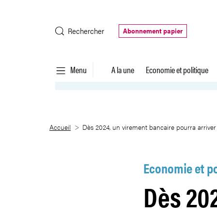
Saut au contenu principal
Rechercher
Abonnement papier
Menu
A la une
Economie et politique
Dès 2024, un virement bancaire 
Accueil
Dès 2024, un virement bancaire pourra arriver
Economie et po
Dès 202