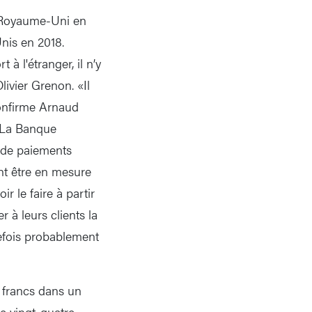
u Royaume-Uni en
nis en 2018.
à l'étranger, il n’y
ivier Grenon. «Il
confirme Arnaud
» La Banque
e de paiements
nt être en mesure
 le faire à partir
à leurs clients la
tefois probablement
e francs dans un
ie vingt-quatre