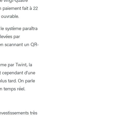
n paiement fait à 22
 ouvrable.
le système paraîtra
élevées par
e en scannant un QR-
mme par Twint, la
it cependant d’une
lus tard. On parle
 temps réel.
nvestissements très