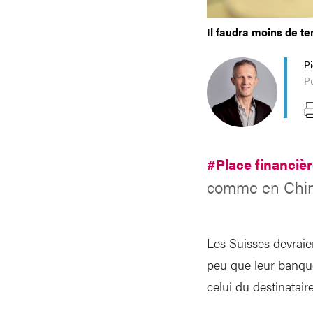
Il faudra moins de t
P
Pu
#Place financiè
comme en Chine
Les Suisses devraie
peu que leur banque
celui du destinatai