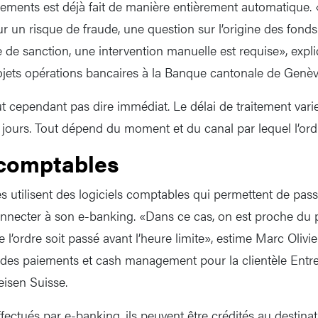
ements est déjà fait de manière entièrement automatique. 
r un risque de fraude, une question sur l’origine des fonds
e sanction, une intervention manuelle est requise», expl
ojets opérations bancaires à la Banque cantonale de Genè
 cependant pas dire immédiat. Le délai de traitement vari
jours. Tout dépend du moment et du canal par lequel l’ordr
 comptables
es utilisent des logiciels comptables qui permettent de pas
onnecter à son e-banking. «Dans ce cas, on est proche du
e l’ordre soit passé avant l’heure limite», estime Marc Olivi
ic des paiements et cash management pour la clientèle Entr
isen Suisse.
ectués par e-banking, ils peuvent être crédités au destinat