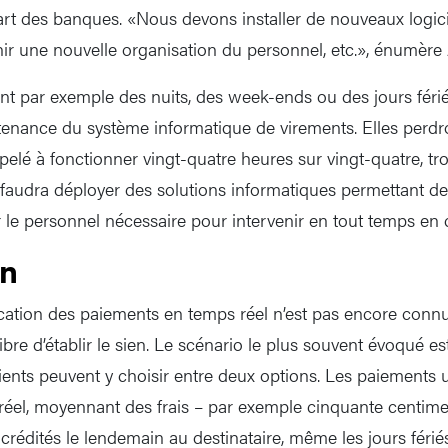
part des banques. «Nous devons installer de nouveaux logici
inir une nouvelle organisation du personnel, etc.», énumère
nt par exemple des nuits, des week-ends ou des jours férié
enance du système informatique de virements. Elles perdron
elé à fonctionner vingt-quatre heures sur vingt-quatre, tro
Il faudra déployer des solutions informatiques permettant d
r le personnel nécessaire pour intervenir en tout temps en 
on
ication des paiements en temps réel n’est pas encore conn
ibre d’établir le sien. Le scénario le plus souvent évoqué e
lients peuvent y choisir entre deux options. Les paiements 
réel, moyennant des frais – par exemple cinquante centim
crédités le lendemain au destinataire, même les jours férié