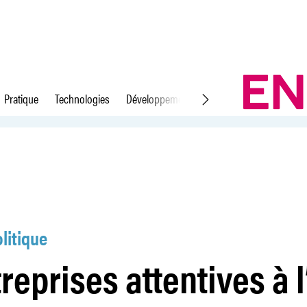
Pratique
Technologies
Développement durable
Droit du travail
lité salariale
litique
reprises attentives à l