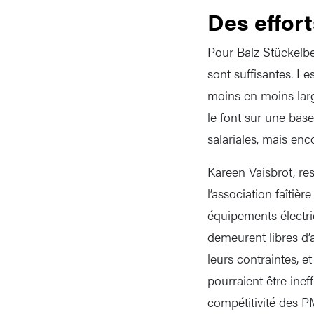
Des effort
Pour Balz Stückelber
sont suffisantes. Le
moins en moins large
le font sur une bas
salariales, mais enc
Kareen Vaisbrot, re
l’association faîtiè
équipements électri
demeurent libres d’a
leurs contraintes, e
pourraient être inef
compétitivité des P