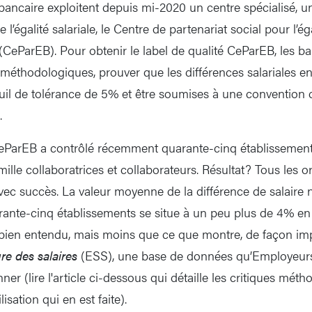
bancaire exploitent depuis mi-2020 un centre spécialisé, u
e l’égalité salariale, le Centre de partenariat social pour l’ég
 (CeParEB). Pour obtenir le label de qualité CeParEB, les b
 méthodologiques, prouver que les différences salariales en
uil de tolérance de 5% et être soumises à une convention co
.
CeParEB a contrôlé récemment quarante-cinq établissemen
 mille collaboratrices et collaborateurs. Résultat? Tous les
vec succès. La valeur moyenne de la différence de salaire
ante-cinq établissements se situe à un peu plus de 4% en
 bien entendu, mais moins que ce que montre, de façon impr
ure des salaires
(ESS), une base de données qu’Employeur
r (lire l'article ci-dessous qui détaille les critiques mét
lisation qui en est faite).