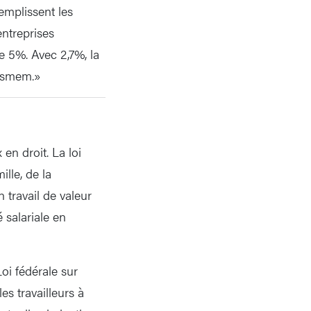
emplissent les
entreprises
de 5%. Avec 2,7%, la
issmem.»
en droit. La loi
ille, de la
 travail de valeur
é salariale en
Loi fédérale sur
es travailleurs à