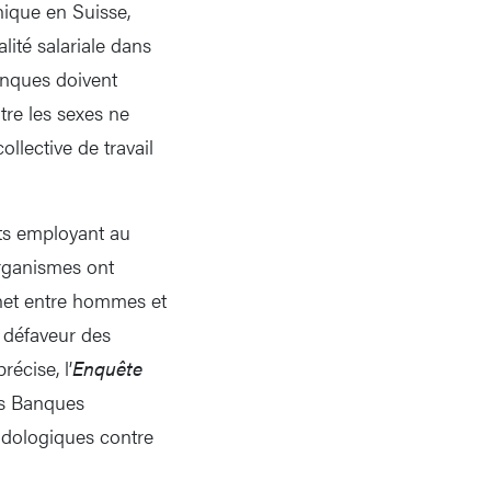
nique en Suisse,
alité salariale dans
anques doivent
tre les sexes ne
llective de travail
ts employant au
 organismes ont
 net entre hommes et
 défaveur des
écise, l’
Enquête
s Banques
hodologiques contre