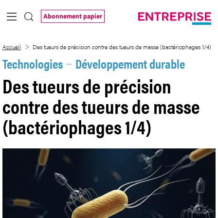
Saut au contenu principal
Abonnement papier
Des tueurs de précision contre des tueu
Accueil
Des tueurs de précision contre des tueurs de masse (bactériophages 1/4)
Technologies
Développement durable
Des tueurs de précision
contre des tueurs de masse
(bactériophages 1/4)