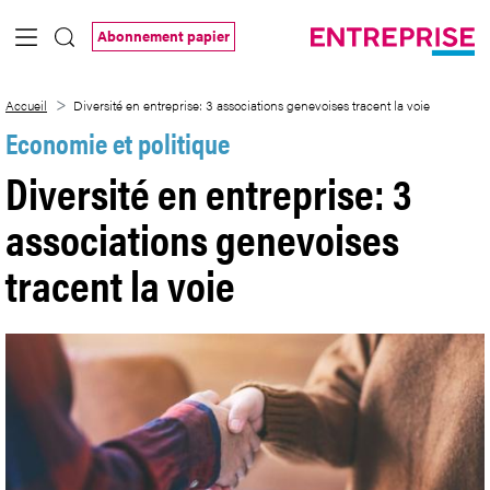
Saut au contenu principal
Abonnement papier
Diversité en entreprise: 3 associations g
Accueil
Diversité en entreprise: 3 associations genevoises tracent la voie
Economie et politique
Diversité en entreprise: 3
associations genevoises
tracent la voie