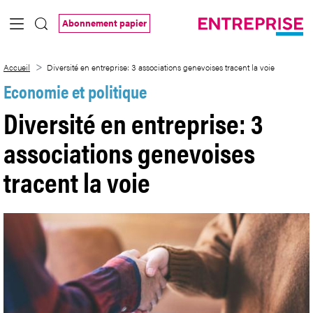
Saut au contenu principal
Abonnement papier
Diversité en entreprise: 3 associations g
Accueil
Diversité en entreprise: 3 associations genevoises tracent la voie
Economie et politique
Diversité en entreprise: 3
associations genevoises
tracent la voie