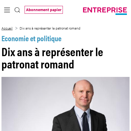
Saut au contenu principal
Abonnement papier
Dix ans à représenter le patronat roman
Accueil
Dix ans à représenter le patronat romand
Economie et politique
Dix ans à représenter le
patronat romand