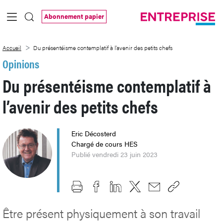
Saut au contenu principal
Abonnement papier
Du présentéisme contemplatif à l’avenir 
Accueil
Du présentéisme contemplatif à l’avenir des petits chefs
Opinions
Du présentéisme contemplatif à
l’avenir des petits chefs
Eric Décosterd
Chargé de cours HES
Publié vendredi 23 juin 2023
Être présent physiquement à son travail