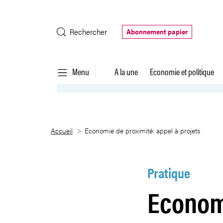
Saut au contenu principal
Rechercher
Abonnement papier
Menu
A la une
Economie et politique
Economie de proximité: appel à 
Accueil
Economie de proximité: appel à projets
Pratique
Economi