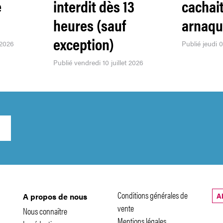
e
interdit dès 13
cachai
heures (sauf
arnaq
exception)
 2026
Publié jeudi 0
Publié vendredi 10 juillet 2026
Conditions générales de
A
A propos de nous
vente
Nous connaître
Mentions légales