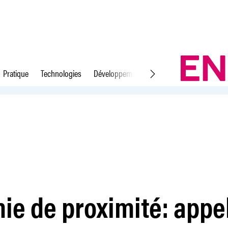
Pratique
Technologies
Développement durable
Droit du travail
projets
e de proximité: appe