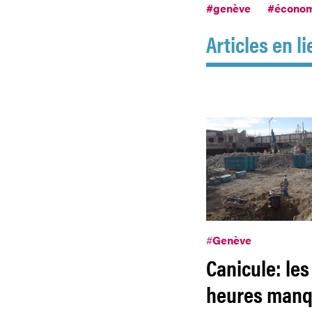
#genève
#économ
Articles en li
#
Genève
Canicule: les
heures man