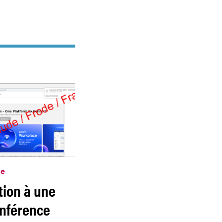
me
ation à une
onférence