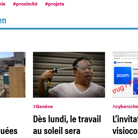
ie
#proximité
#projets
en
#
Genève
#
cybercri
Dès lundi, le travail
L’invit
quées
au soleil sera
visioc