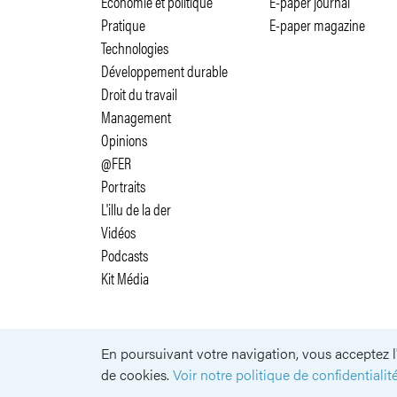
Economie et politique
E-paper journal
Pratique
E-paper magazine
Technologies
Développement durable
Droit du travail
Management
Opinions
@FER
Portraits
L'illu de la der
Vidéos
Podcasts
Kit Média
En poursuivant votre navigation, vous acceptez l'
SUIVEZ-NOUS
de cookies.
Voir notre politique de confidentialité