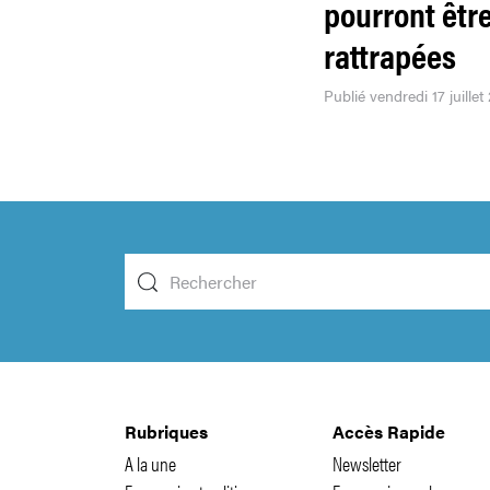
pourront êtr
rattrapées
Publié vendredi 17 juillet
Rubriques
Accès Rapide
A la une
Newsletter