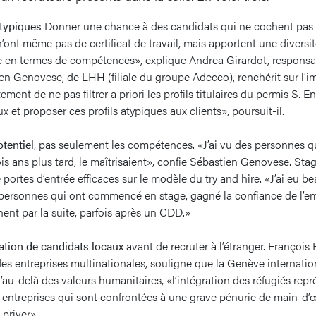
atypiques
Donner une chance à des candidats qui ne cochent pas 
n’ont même pas de certificat de travail, mais apportent une diversi
ue en termes de compétences», explique Andrea Girardot, responsa
en Genovese, de LHH (filiale du groupe Adecco), renchérit sur l’i
ement de ne pas filtrer a priori les profils titulaires du permis S. E
x et proposer ces profils atypiques aux clients», poursuit-il.
otentiel
,
pas seulement les compétences. «J’ai vu des personnes qu
rois ans plus tard, le maîtrisaient», confie Sébastien Genovese. Sta
portes d’entrée efficaces sur le modèle du try and hire. «J’ai eu 
 personnes qui ont commencé en stage, gagné la confiance de l’e
nt par la suite, parfois après un CDD.»
ration de candidats locaux
avant de recruter à l’étranger. François
 entreprises multinationales, souligne que la Genève internation
u’au-delà des valeurs humanitaires, «l’intégration des réfugiés rep
 entreprises qui sont confrontées à une grave pénurie de main-d’œu
priver».