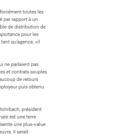
forcément toutes les
té par rapport à un
ble de distribution de
mportance pour les
n tant qu’agence, «il
i ne parlaient pas
ges et contrats souples
beaucoup de retours
mployeur puis obtenu
 Rohrbach, président
ale est une terre
résente une plus-value
vre. Il serait