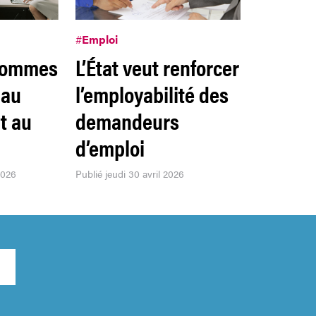
#
Emploi
hommes
L’État veut renforcer
 au
l’employabilité des
t au
demandeurs
d’emploi
2026
Publié jeudi 30 avril 2026