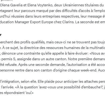
lena Gavelia et Elena Voytenko, deux Ukrainiennes titulaires du 
rtageant leur parcours marqué par des difficultés d’accès à l’emplo
rd’hui réussies dans leurs entreprises respectives, leur message ét
Education Manager Export Europe chez Clarins. La seconde est emp
r
erchent des profils qualifiés, mais ceux-ci ne se trouvent pas tou
ge. À ce sujet, la directrice des ressources humaines de la multinat
ier, dénonce une contrainte qu’elle appelle à faire évoluer: «Nous
un permis S, assignée dans un autre canton. Notre première demand
 été refusée. Après une seconde demande, l’autorisation a été acc
e personne rentre dans son canton d’origine chaque week-end. Auc
 l’intégration, selon elle. Elle plaide pour anticiper les attaches pe
 l’arrivée. «À la question ‘avez-vous une possibilité d’embauche?’,
 répondraient ‘oui’.»