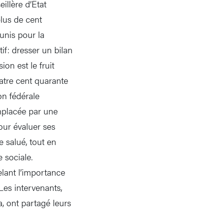
illère d’Etat
lus de cent
unis pour la
if: dresser un bilan
ion est le fruit
atre cent quarante
on fédérale
mplacée par une
pour évaluer ses
le salué, tout en
 sociale.
lant l’importance
 Les intervenants,
, ont partagé leurs