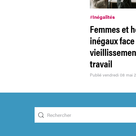
#
Inégalités
Femmes et 
inégaux face
vieillissemen
travail
Publié vendredi 08 mai 