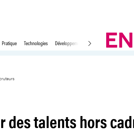
Pratique
Technologies
Développement durable
Droit du travail
 conseils de recruteurs
cruteurs
 des talents hors cad