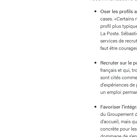
Oser les profils 
cases. «Certains 
profil plus typiq
La Poste. Sébasti
services de recrut
faut être courageu
Recruter sur le p
français et qui, t
sont cités comme 
d’expériences de
un emploi permane
Favoriser l’intég
du Groupement des
d’accueil, mais q
concrète pour les
dommage de s’en 