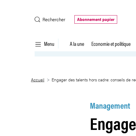
Saut au contenu principal
Rechercher
Abonnement papier
Menu
A la une
Economie et politique
Engager des talents hors cadre:
Accueil
Engager des talents hors cadre: conseils de re
Management
Engager