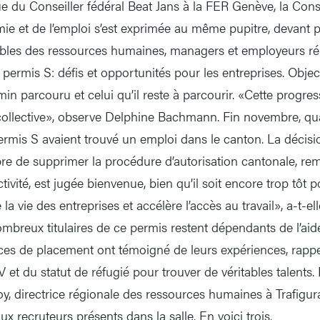
e du Conseiller fédéral Beat Jans à la FER Genève, la Conse
ie et de l’emploi s’est exprimée au même pupitre, devant p
bles des ressources humaines, managers et employeurs ré
permis S: défis et opportunités pour les entreprises. Object
in parcouru et celui qu’il reste à parcourir. «Cette progress
collective», observe Delphine Bachmann. Fin novembre, qu
permis S avaient trouvé un emploi dans le canton. La décisi
re de supprimer la procédure d’autorisation cantonale, re
ivité, est jugée bienvenue, bien qu’il soit encore trop tôt 
ie la vie des entreprises et accélère l’accès au travail», a-t-el
mbreux titulaires de ce permis restent dépendants de l’aide
ces de placement ont témoigné de leurs expériences, rappe
V et du statut de réfugié pour trouver de véritables talents.
y, directrice régionale des ressources humaines à Trafigura
 recruteurs présents dans la salle. En voici trois.