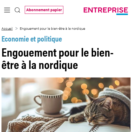
Saut au contenu principal
Abonnement papier
Engouement pour le bien-être à la nordi
Accueil
Engouement pour le bien-être à la nordique
Economie et politique
Engouement pour le bien-
être à la nordique