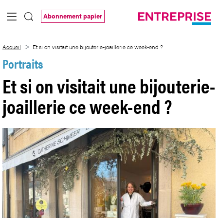
Saut au contenu principal
Abonnement papier
Et si on visitait une bijouterie-joaillerie
Accueil
Et si on visitait une bijouterie-joaillerie ce week-end ?
Portraits
Et si on visitait une bijouterie-
joaillerie ce week-end ?