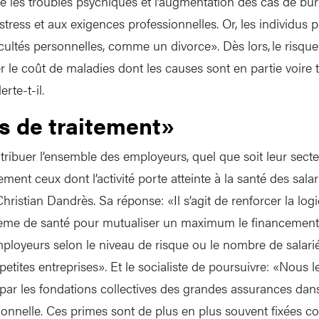
e les troubles psychiques et l’augmentation des cas de bu
tress et aux exigences professionnelles. Or, les individus 
ficultés personnelles, comme un divorce». Dès lors, le risque 
le coût de maladies dont les causes sont en partie voire 
rte-t-il.
és de traitement»
ontribuer l’ensemble des employeurs, quel que soit leur sect
ment ceux dont l’activité porte atteinte à la santé des sal
hristian Dandrès. Sa réponse: «Il s’agit de renforcer la lo
tème de santé pour mutualiser un maximum le financement. 
mployeurs selon le niveau de risque ou le nombre de salar
petites entreprises». Et le socialiste de poursuivre: «Nous 
r les fondations collectives des grandes assurances dans
onnelle. Ces primes sont de plus en plus souvent fixées com