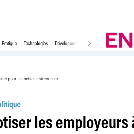
Pratique
Technologies
Développement durable
Droit du travail
a LAMal? «Pénalité pour les peti
ité pour les petites entreprises»
litique
otiser les employeurs 