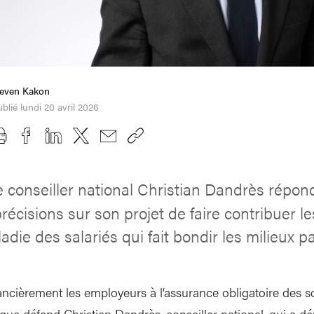
teven Kakon
blié lundi 20 avril 2026
e conseiller national Christian Dandrès répon
cisions sur son projet de faire contribuer le
adie des salariés qui fait bondir les milieux p
nancièrement les employeurs à l’assurance obligatoire des 
ue défend Christian Dandrès, conseiller national, qui a dép