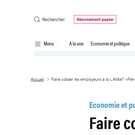
Saut au contenu principal
Rechercher
Abonnement papier
Menu
A la une
Economie et politique
Faire cotiser les employeurs à l
Accueil
Faire cotiser les employeurs à la LAMal? «Pénal
Economie et po
Faire c