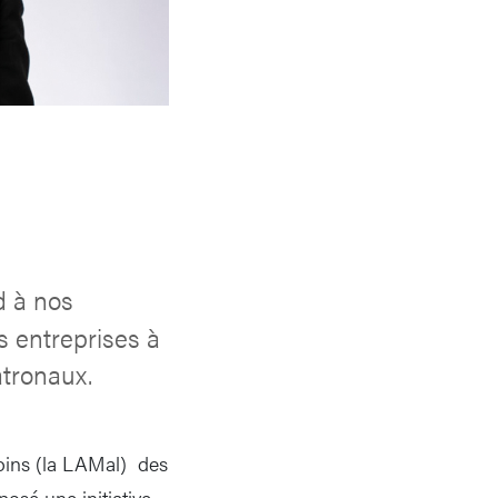
d à nos
s entreprises à
atronaux.
soins (la LAMal) des
osé une initiative