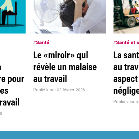
#
Santé
#
Santé et 
Le «miroir» qui
La sant
n
révèle un malaise
au trav
re pour
au travail
aspect
les
néglig
Publié lundi 02 février 2026
ravail
Publié vendr
26