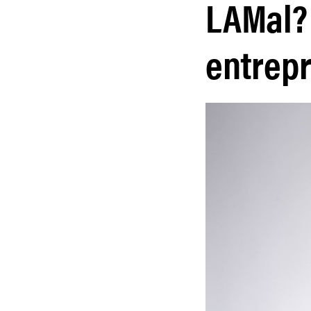
LAMal? 
entrep