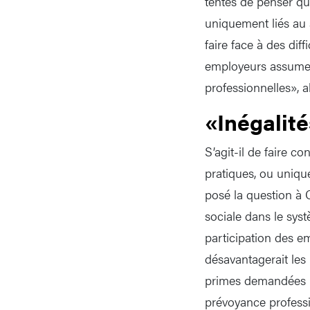
tentés de penser qu
uniquement liés au s
faire face à des dif
employeurs assumer 
professionnelles», ale
«Inégalit
S’agit-il de faire c
pratiques, ou unique
posé la question à C
sociale dans le sys
participation des e
désavantagerait les 
primes demandées pa
prévoyance professi