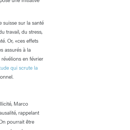
e suisse sur la santé
u travail, du stress,
é. Or, «ces effets
s assurés à la
 révélions en février
tude qui scrute la
ionnel.
llicité, Marco
salité, rappelant
On pourrait être