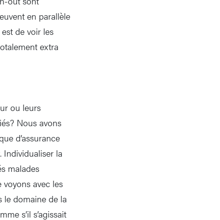
rn-out sont
peuvent en parallèle
est de voir les
totalement extra
eur ou leurs
ariés? Nous avons
gique d’assurance
Individualiser la
iés malades
le voyons avec les
 le domaine de la
me s’il s’agissait