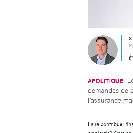
S
Pu
L
#POLITIQUE
demandes de pré
l’assurance mal
Faire contribuer fi
employés? C’est ce q