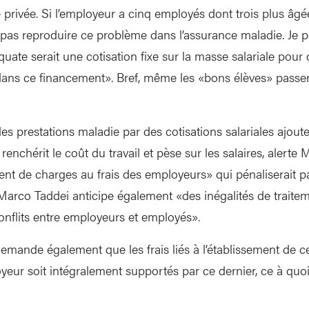
privée. Si l’employeur a cinq employés dont trois plus âgées
ux pas reproduire ce problème dans l’assurance maladie. Je 
quate serait une cotisation fixe sur la masse salariale pour 
dans ce financement». Bref, même les «bons élèves» passera
les prestations maladie par des cotisations salariales ajou
renchérit le coût du travail et pèse sur les salaires, alerte
nt de charges au frais des employeurs» qui pénaliserait pa
, Marco Taddei anticipe également «des inégalités de traite
conflits entre employeurs et employés».
emande également que les frais liés à l’établissement de c
loyeur soit intégralement supportés par ce dernier, ce à qu