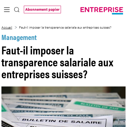
Saut au contenu principal
Abonnement papier
Faut-il imposer la transparence salariale
Accueil
Faut-il imposer la transparence salariale aux entreprises suisses?
Management
Faut-il imposer la
transparence salariale aux
entreprises suisses?