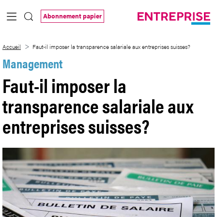
Saut au contenu principal
Abonnement papier
Faut-il imposer la transparence salariale
Accueil
Faut-il imposer la transparence salariale aux entreprises suisses?
Management
Faut-il imposer la
transparence salariale aux
entreprises suisses?