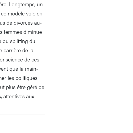
ière. Longtemps, un
s ce modèle vole en
lus de divorces au-
 des femmes diminue
du splitting du
 carrière de la
conscience de ces
avent que la main-
ner les politiques
eut plus être géré de
, attentives aux