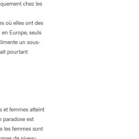
diquement chez les
s où elles ont des
: en Europe, seuls
 alimente un sous-
ait pourtant
s et femmes atteint
Un paradoxe est
lus les femmes sont
ommes de niveau