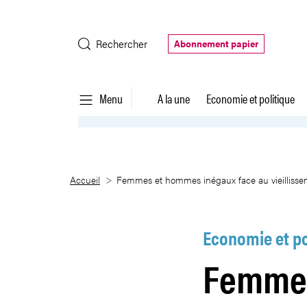
Saut au contenu principal
Rechercher
Abonnement papier
Menu
A la une
Economie et politique
Femmes et hommes inégaux face 
Accueil
Femmes et hommes inégaux face au vieillissem
Economie et po
Femmes