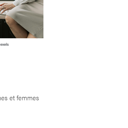
exels
mmes et femmes