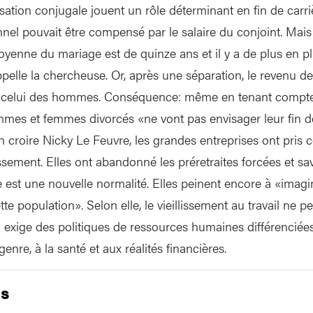
sation conjugale jouent un rôle déterminant en fin de carr
nnel pouvait être compensé par le salaire du conjoint. Mai
oyenne du mariage est de quinze ans et il y a de plus en p
ppelle la chercheuse. Or, après une séparation, le revenu
celui des hommes. Conséquence: même en tenant compte 
mmes et femmes divorcés «ne vont pas envisager leur fin de
croire Nicky Le Feuvre, les grandes entreprises ont pris 
lissement. Elles ont abandonné les préretraites forcées et s
te est une nouvelle normalité. Elles peinent encore à «imagi
tte population». Selon elle, le vieillissement au travail ne p
l exige des politiques de ressources humaines différenciées
enre, à la santé et aux réalités financières.
ls