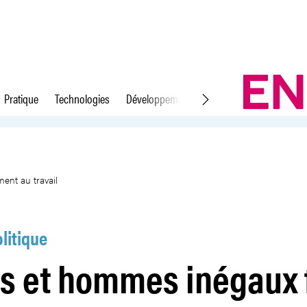
Pratique
Technologies
Développement durable
Droit du travail
au vieillissement au travail
ent au travail
litique
 et hommes inégaux 