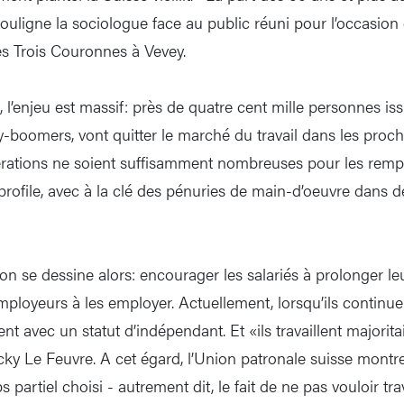
souligne la sociologue face au public réuni pour l’occasion
des Trois Couronnes à Vevey.
, l’enjeu est massif: près de quatre cent mille personnes is
-boomers, vont quitter le marché du travail dans les proc
rations ne soient suffisamment nombreuses pour les rempla
rofile, avec à la clé des pénuries de main-d’oeuvre dans
n se dessine alors: encourager les salariés à prolonger leu
employeurs à les employer. Actuellement, lorsqu’ils continuent
ent avec un statut d’indépendant. Et «ils travaillent majori
icky Le Feuvre. A cet égard, l’Union patronale suisse montre, 
s partiel choisi - autrement dit, le fait de ne pas vouloir tra