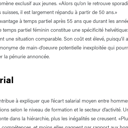
omène exclusif aux jeunes. «Alors qu’on le retrouve spora
s suisses, il est largement répandu à partir de 50 ans.»
antage à temps partiel après 55 ans que durant les année
 temps partiel féminin constitue une spécificité helvétique
ent une situation comparable. Son coût est élevé, puisqu’il
synonyme de main-d’oeuvre potentielle inexploitée qui pourr
er la pénurie annoncée.
rial
ntribue à expliquer que l’écart salarial moyen entre homme
ions selon le niveau de formation et le secteur d’activité. 
nte dans la hiérarchie, plus les inégalités se creusent. «P
es compétences, et moins elles gagnent par rapport aux h