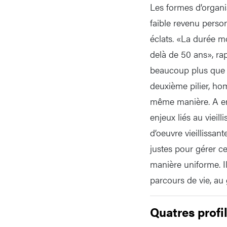
Les formes d’organi
faible revenu perso
éclats. «La durée m
delà de 50 ans», ra
beaucoup plus que 
deuxième pilier, ho
même manière. A en 
enjeux liés au vieil
d’oeuvre vieillissan
justes pour gérer ce
manière uniforme. I
parcours de vie, au g
Quatres profi