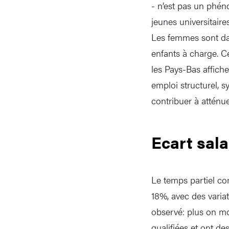
- n’est pas un phén
jeunes universitaire
Les femmes sont dav
enfants à charge. Ce
les Pays-Bas affich
emploi structurel, 
contribuer à atténu
Ecart sala
Le temps partiel co
18%, avec des variat
observé: plus on mo
qualifiées et ont d