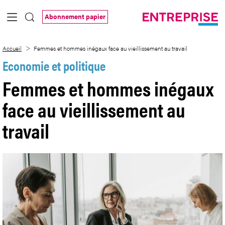
Saut au contenu principal
Abonnement papier
Femmes et hommes inégaux face au vieill
Accueil
Femmes et hommes inégaux face au vieillissement au travail
Economie et politique
Femmes et hommes inégaux
face au vieillissement au
travail