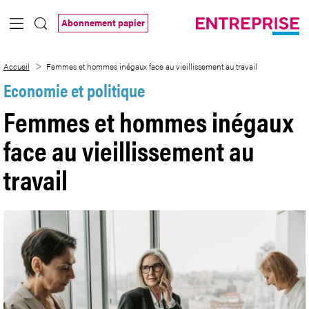
Saut au contenu principal
Abonnement papier
Femmes et hommes inégaux face au vieill
Accueil
Femmes et hommes inégaux face au vieillissement au travail
Economie et politique
Femmes et hommes inégaux
face au vieillissement au
travail