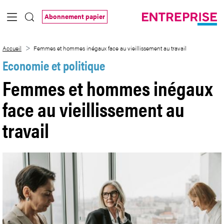
Saut au contenu principal
Abonnement papier
Femmes et hommes inégaux face au vieill
Accueil
Femmes et hommes inégaux face au vieillissement au travail
Economie et politique
Femmes et hommes inégaux
face au vieillissement au
travail