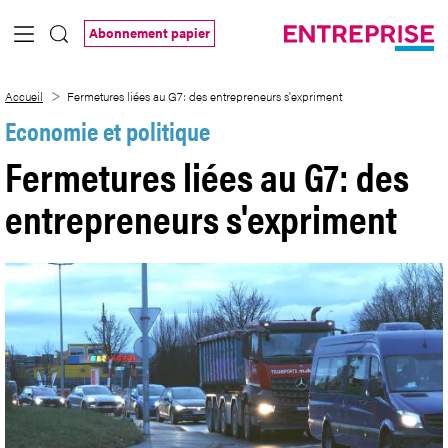
Saut au contenu principal
Abonnement papier
Fermetures liées au G7: des entreprene
Accueil
Fermetures liées au G7: des entrepreneurs s'expriment
Economie et politique
Fermetures liées au G7: des
entrepreneurs s'expriment