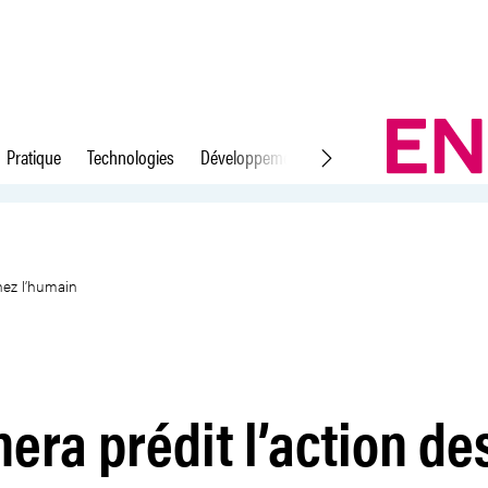
Pratique
Technologies
Développement durable
Droit du travail
 médicaments chez l’humain
hez l’humain
era prédit l’action de