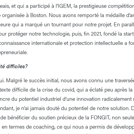
eais, et qui a participé à l’IGEM, la prestigieuse compétitio
e organisée à Boston. Nous avons remporté la médaille d’a
ure qui a marqué un tournant pour notre projet. En parall
r protéger notre technologie, puis, fin 2021, fondé la star
connaissance internationale et protection intellectuelle a f
epreneuriale.
é difficiles?
i. Malgré le succès initial, nous avons connu une traversé
xte difficile de la crise du covid, qui a éclaté peu après l
ncre du potentiel industriel d’une innovation radicalement 
dant, je n’ai jamais douté du potentiel de notre solution. 
de bénéficier du soutien précieux de la FONGIT, non seule
si en termes de coaching, ce qui nous a permis de dévelop