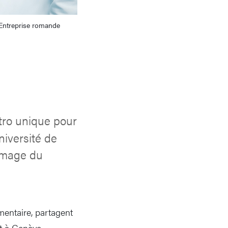
Entreprise romande
tro unique pour
niversité de
’image du
mentaire, partagent
et à Genève.