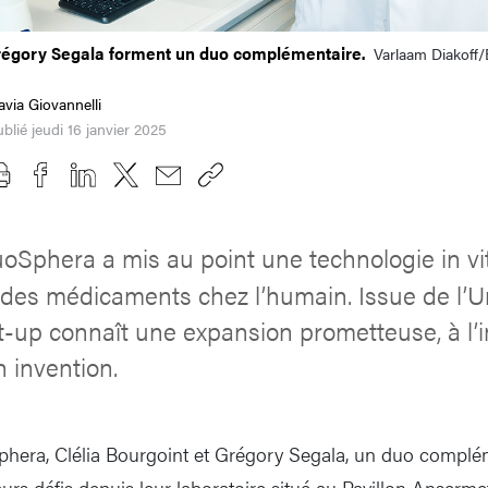
Grégory Segala forment un duo complémentaire.
Varlaam Diakoff/
avia Giovannelli
blié jeudi 16 janvier 2025
uoSphera a mis au point une technologie in vi
n des médicaments chez l’humain. Issue de l’U
rt-up connaît une expansion prometteuse, à l
n invention.
Sphera, Clélia Bourgoint et Grégory Segala, un duo complé
eurs défis depuis leur laboratoire situé au Pavillon Anserm