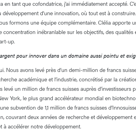
a en tant que cofondatrice, j’ai immédiatement accepté. C’
u développement d’une innovation, où tout est à construire.
ous formons une équipe complémentaire. Clélia apporte 
 concentration inébranlable sur les objectifs, des qualités 
art-up.
’argent pour innover dans un domaine aussi pointu et exi
i. Nous avons levé près d’un demi-million de francs suiss
echerche académique et l’industrie, concrétisé par la créatio
 levé un million de francs suisses auprès d’investisseurs 
New York, le plus grand accélérateur mondial en biotechno
ne subvention de 1,1 million de francs suisses d’Innosuisse
ion, couvrant deux années de recherche et développement e
et à accélérer notre développement.