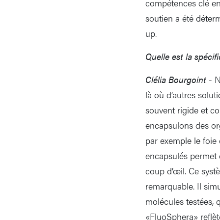
compétences clé en 
soutien a été déter
up.
Quelle est la spéci
Clélia Bourgoint
- N
là où d’autres solu
souvent rigide et co
encapsulons des org
par exemple le foie
encapsulés permet d
coup d’œil. Ce systèm
remarquable. Il simu
molécules testées, q
«FluoSphera» reflèt