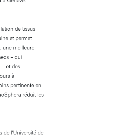
lation de tissus
aine et permet
: une meilleure
hecs – qui
 – et des
cours à
oins pertinente en
uoSphera réduit les
 de l’Université de