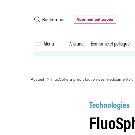
Saut au contenu principal
Rechercher
Abonnement papier
Menu
A la une
Economie et politique
FluoSphera prédit l’action des
Accueil
FluoSphera prédit l’action des médicaments c
Technologies
FluoSph