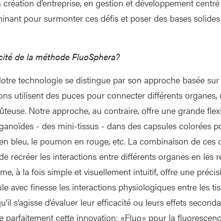
création d’entreprise, en gestion et développement centré 
minant pour surmonter ces défis et poser des bases solides 
ficité de la méthode FluoSphera?
otre technologie se distingue par son approche basée sur 
tions utilisent des puces pour connecter différents organes
ûteuse. Notre approche, au contraire, offre une grande flexi
anoïdes - des mini-tissus - dans des capsules colorées pour
 en bleu, le poumon en rouge, etc. La combinaison de ces
e recréer les interactions entre différents organes en les 
e, à la fois simple et visuellement intuitif, offre une précis
le avec finesse les interactions physiologiques entre les tis
u’il s’agisse d’évaluer leur efficacité ou leurs effets second
e parfaitement cette innovation: «Fluo» pour la fluorescen