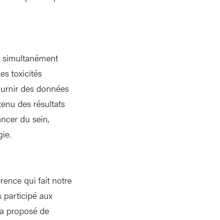
er simultanément
es toxicités
fournir des données
enu des résultats
ncer du sein,
ie.
érence qui fait notre
 participé aux
m’a proposé de