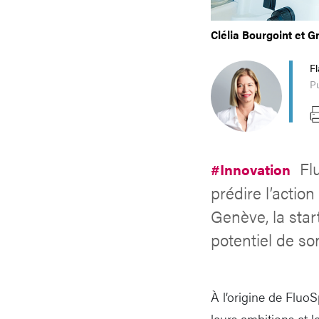
Clélia Bourgoint et 
Fl
Pu
Fl
#Innovation
prédire l’actio
Genève, la sta
potentiel de so
À l’origine de Fluo
leurs ambitions et l