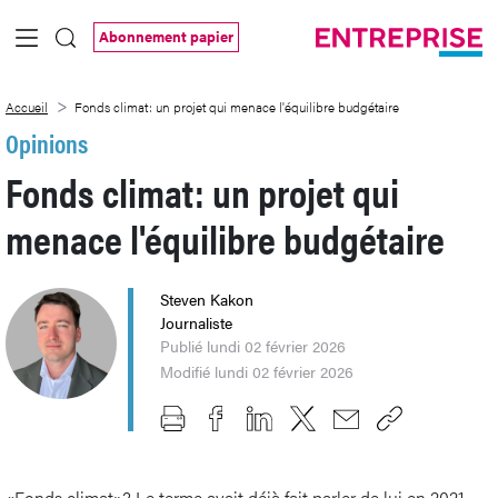
Saut au contenu principal
Abonnement papier
Fonds climat: un projet qui menace l&#3
Accueil
Fonds climat: un projet qui menace l'équilibre budgétaire
Opinions
Fonds climat: un projet qui
menace l'équilibre budgétaire
Steven Kakon
Journaliste
Publié lundi 02 février 2026
Modifié lundi 02 février 2026
«Fonds climat»? Le terme avait déjà fait parler de lui en 2021,