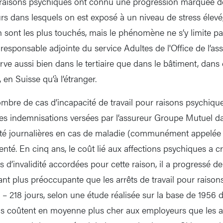
raisons psychiques ont connu une progression marquée d
rs dans lesquels on est exposé à un niveau de stress élevé
n sont les plus touchés, mais le phénomène ne s’y limite pa
 responsable adjointe du service Adultes de l'Office de l’as
rve aussi bien dans le tertiaire que dans le bâtiment, dans
 en Suisse qu’à l’étranger.
mbre de cas d’incapacité de travail pour raisons psychiques
 les indemnisations versées par l’assureur Groupe Mutuel d
ité journalières en cas de maladie (communément appelée 
té. En cinq ans, le coût lié aux affections psychiques a 
 d’invalidité accordées pour cette raison, il a progressé d
tant plus préoccupante que les arrêts de travail pour raiso
 218 jours, selon une étude réalisée sur la base de 1956 do
Ils coûtent en moyenne plus cher aux employeurs que les a