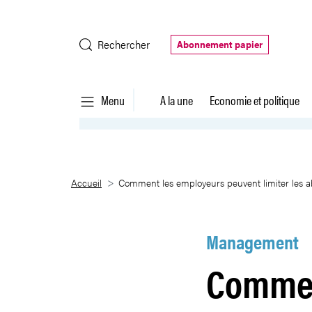
Saut au contenu principal
Rechercher
Abonnement papier
Menu
A la une
Economie et politique
Comment les employeurs peuven
Accueil
Comment les employeurs peuvent limiter les 
Management
Commen