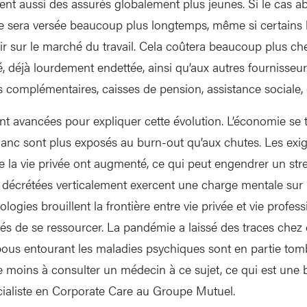
ent aussi des assurés globalement plus jeunes. Si le cas abo
elle sera versée beaucoup plus longtemps, même si certains 
ir sur le marché du travail. Cela coûtera beaucoup plus che
té, déjà lourdement endettée, ainsi qu’aux autres fournisseu
s complémentaires, caisses de pension, assistance sociale, e
t avancées pour expliquer cette évolution. L’économie se te
blanc sont plus exposés au burn-out qu’aux chutes. Les exi
de la vie privée ont augmenté, ce qui peut engendrer un str
 décrétées verticalement exercent une charge mentale sur l
logies brouillent la frontière entre vie privée et vie profess
lités de se ressourcer. La pandémie a laissé des traces ch
bous entourant les maladies psychiques sont en partie tom
ite moins à consulter un médecin à ce sujet, ce qui est une
cialiste en Corporate Care au Groupe Mutuel.