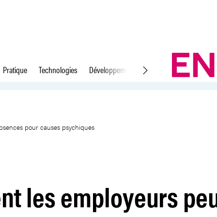
Pratique
Technologies
Développement durable
Droit du travail
t limiter les absences pour ca
absences pour causes psychiques
t les employeurs pe