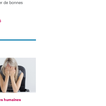
er de bonnes
é
es humaines