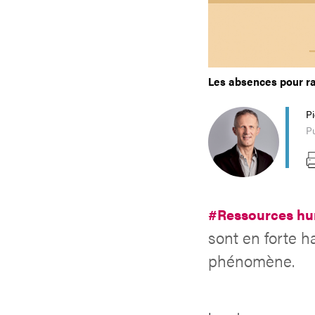
Les absences pour r
P
Pu
#Ressources h
sont en forte h
phénomène.