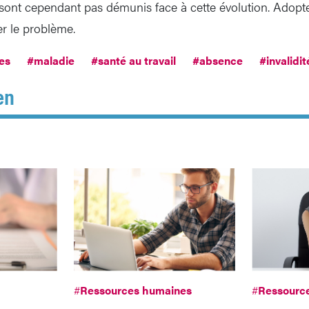
sont cependant pas démunis face à cette évolution. Adopt
er le problème.
es
#maladie
#santé au travail
#absence
#invalidit
en
#
Ressources humaines
#
Ressourc