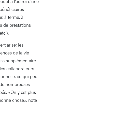
utit à l’octroi d’une
bénéficiaires
r, à terme, à
rs de prestations
tc.).
rtiarise; les
gences de la vie
ess supplémentaire.
es collaborateurs.
ionnelle, ce qui peut
ez de nombreuses
bés. «On y est plus
 bonne chose», note