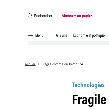
Saut au contenu principal
Rechercher
Abonnement papier
Menu
A la une
Economie et politique
Fragile comme du béton 1/4
Accueil
Fragile comme du béton 1/4
Technologies
Fragile