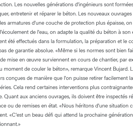
daction. Les nouvelles générations d'ingénieurs sont formée
iquer, entretenir et réparer le béton. Les nouveaux ouvrage
es armatures d'une couche de protection plus épaisse, on 
l'écoulement de l'eau, on adapte la qualité du béton à son 
t été effectués dans la formulation, la préparation et le c
as de garantie absolue. «Même si les normes sont bien faite
de mise en œuvre surviennent en cours de chantier, par 
u moment de couler le béton», remarque Vincent Bujard. L
rs conçues de manière que l'on puisse retirer facilement la
ies. Cela rend certaines interventions plus contraignantes 
. Quant aux anciens ouvrages, ils doivent être inspectés ré
nce ou de remises en état. «Nous héritons d'une situation 
nt. «C'est un beau défi qui attend la prochaine génération 
ionnant.»