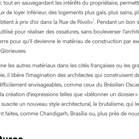
r, tout en sauvegardant les intérêts du propriétaire, permett
ux de loyer inférieur, des logements plus gais, plus sains, 
1
tient à prix d'or dans la Rue de Rivoli»
. Pendant un bon s
tilisé pour réaliser des ossatures, sans bouleverser l'archite
rre pour qu'il devienne le matériau de construction par exc
Glorieuses.
ne les autres matériaux dans les cités françaises ou les 
le, il libère l'imagination des architectes qui construisent 
difficilement envisageables, comme ceux du Brésilien Osca
e la création d'expressions telles que «bétonner un dossier»
 suscite un nouveau style architectural, le brutalisme, qui l
ont faites, comme Chandigarh, Brasília ou, plus près de nous, 
tures