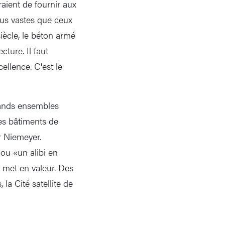
raient de fournir aux
plus vastes que ceux
iècle, le béton armé
cture. Il faut
ellence. C'est le
grands ensembles
des bâtiments de
r Niemeyer.
 ou «un alibi en
e met en valeur. Des
la Cité satellite de