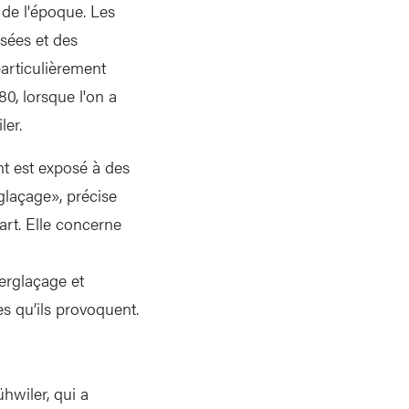
s de l'époque. Les
sées et des
articulièrement
0, lorsque l'on a
er.
nt est exposé à des
rglaçage», précise
art. Elle concerne
erglaçage et
s qu’ils provoquent.
hwiler, qui a