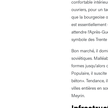
confortable intérieu
ouvriers, pour un ta
que la bourgeoise ob
est essentiellement u
attendre l'Après-Gue
symbole des Trente 
Bon marché, il domi
soviétiques. Malléab
formes jusqu'alors 
Populaire, il suscit
béton». Tendance, il
villes entières en s
Meyrin.
Infrastruc