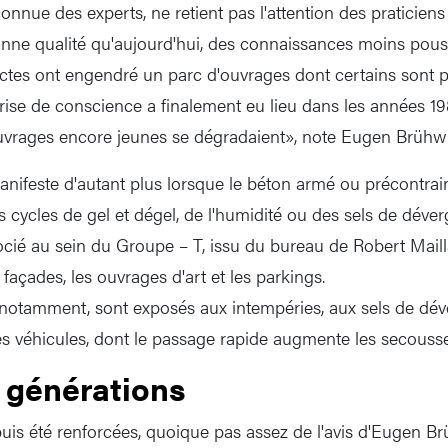
 connue des experts, ne retient pas l'attention des praticien
nne qualité qu'aujourd'hui, des connaissances moins pous
ictes ont engendré un parc d'ouvrages dont certains sont p
rise de conscience a finalement eu lieu dans les années 198
vrages encore jeunes se dégradaient», note Eugen Brühwil
manifeste d'autant plus lorsque le béton armé ou précontrai
s cycles de gel et dégel, de l'humidité ou des sels de déve
ocié au sein du Groupe – T, issu du bureau de Robert Maill
 façades, les ouvrages d'art et les parkings.
 notamment, sont exposés aux intempéries, aux sels de dév
es véhicules, dont le passage rapide augmente les secousse
 générations
is été renforcées, quoique pas assez de l'avis d'Eugen Brü