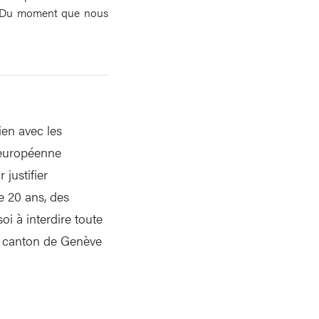
é. «Du moment que nous
ien avec les
t européenne
justifier
de 20 ans, des
oi à interdire toute
le canton de Genève