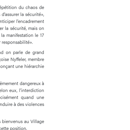
répétition du chaos de
d’assurer la sécurité»,
’anticiper l’encadrement
r la sécurité, mais on
la manifestation le 17
r responsabilité».
nd on parle de grand
çoise Nyffeler, membre
énonçant une hiérarchie
extrêmement dangereux à
lon eux, l’interdiction
précisément quand une
onduire à des violences
es bienvenus au Village
cette position.