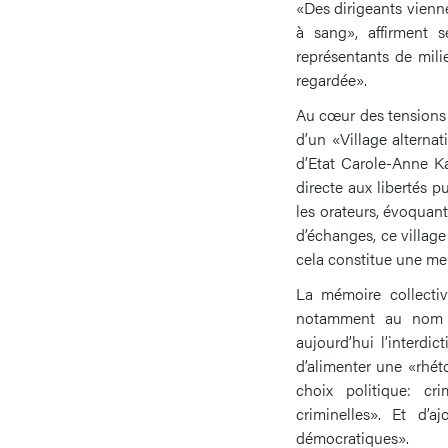
«Des dirigeants vienne
à sang», affirment 
représentants de mili
regardée».
Au cœur des tensions f
d’un «Village alterna
d’Etat Carole-Anne Ka
directe aux libertés p
les orateurs, évoquan
d’échanges, ce village
cela constitue une men
La mémoire collecti
notamment au nom d
aujourd’hui l’interdi
d’alimenter une «rhéto
choix politique: cr
criminelles». Et d’
démocratiques».