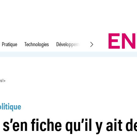
Pratique
Technologies
Développement durable
Droit du travail
 vitrines cassées!»
es!»
litique
s’en fiche qu’il y ait d