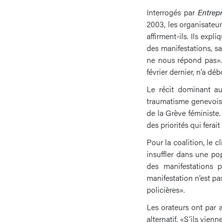
Interrogés par
Entrep
2003, les organisateur
affirment-ils. Ils expl
des manifestations, s
ne nous répond pas». 
février dernier, n’a dé
Le récit dominant a
traumatisme genevois 
de la Grève féministe.
des priorités qui ferai
Pour la coalition, le 
insuffler dans une pop
des manifestations p
manifestation n’est pa
policières».
Les orateurs ont par a
alternatif. «S’ils vien