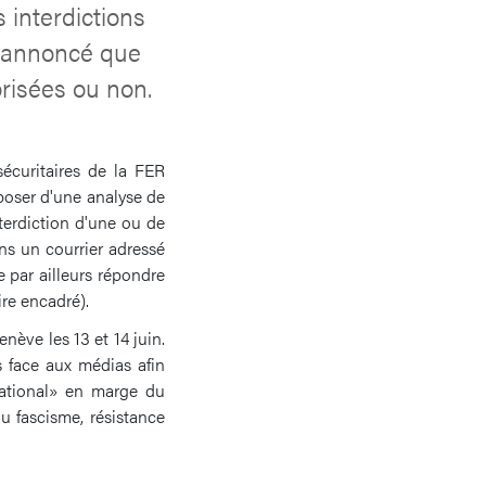
s interdictions
jà annoncé que
orisées ou non.
écuritaires de la FER
sposer d'une analyse de
interdiction d'une ou de
ns un courrier adressé
e par ailleurs répondre
re encadré).
nève les 13 et 14 juin.
s face aux médias afin
national» en marge du
u fascisme, résistance