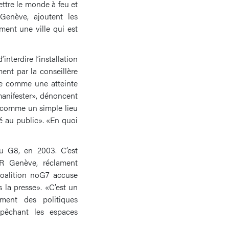
ettre le monde à feu et
Genève, ajoutent les
ment une ville qui est
nterdire l’installation
ent par la conseillère
ète comme une atteinte
 manifester», dénoncent
é comme un simple lieu
né au public». «En quoi
u G8, en 2003. C’est
R Genève, réclament
 coalition noG7 accuse
s la presse». «C’est un
ement des politiques
mpêchant les espaces