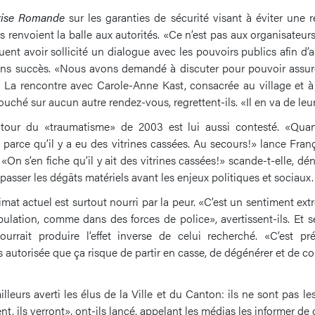
rise Romande
sur les garanties de sécurité visant à éviter une 
s renvoient la balle aux autorités. «Ce n’est pas aux organisateurs 
iquent avoir sollicité un dialogue avec les pouvoirs publics afin d
ans succès. «Nous avons demandé à discuter pour pouvoir assure
La rencontre avec Carole-Anne Kast, consacrée au village et à 
bouché sur aucun autre rendez-vous, regrettent-ils. «Il en va de leu
utour du «traumatisme» de 2003 est lui aussi contesté. «Qua
parce qu’il y a eu des vitrines cassées. Au secours!» lance Fran
 «On s’en fiche qu’il y ait des vitrines cassées!» scande-t-elle, d
t passer les dégâts matériels avant les enjeux politiques et sociaux.
climat actuel est surtout nourri par la peur. «C’est un sentiment 
ulation, comme dans des forces de police», avertissent-ils. Et se
ourrait produire l’effet inverse de celui recherché. «C’est 
s autorisée que ça risque de partir en casse, de dégénérer et de c
illeurs averti les élus de la Ville et du Canton: ils ne sont pas l
nent, ils verront», ont-ils lancé, appelant les médias les informer de 