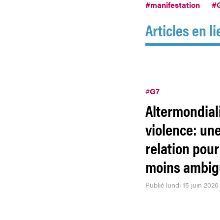
#manifestation
#
Articles en li
#
G7
Altermondial
violence: un
relation pour
moins ambig
Publié lundi 15 juin 2026