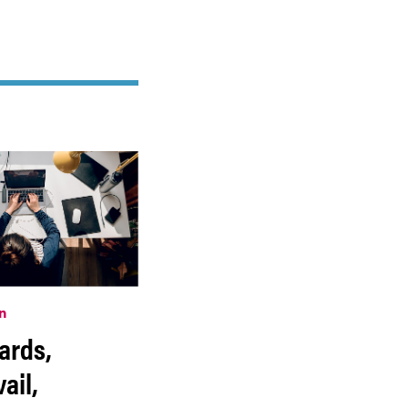
n
ards,
ail,