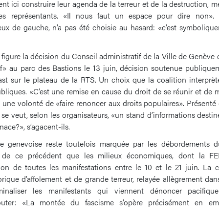
nt ici construire leur agenda de la terreur et de la destruction, m
ses représentants. «Il nous faut un espace pour dire non». 
eux de gauche, n’a pas été choisie au hasard: «c’est symbolique
igure la décision du Conseil administratif de la Ville de Genève d’i
tif» au parc des Bastions le 13 juin, décision soutenue publiquem
st sur le plateau de la RTS. Un choix que la coalition interpr
ubliques. «C’est une remise en cause du droit de se réunir et de
t une volonté de «faire renoncer aux droits populaires». Présent
 se veut, selon les organisateurs, «un stand d’informations desti
ace?», s’agacent-ils.
ve genevoise reste toutefois marquée par les débordements d
e ce précédent que les milieux économiques, dont la FE
ction de toutes les manifestations entre le 10 et le 21 juin. La
rique d’affolement et de grande terreur, relayée allègrement dan
iminaliser les manifestants qui viennent dénoncer pacifiqu
ajouter: «La montée du fascisme s’opère précisément en e