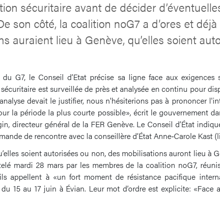
ation sécuritaire avant de décider d’éventuelle
De son côté, la coalition noG7 a d’ores et dé
ns auraient lieu à Genève, qu’elles soient aut
du G7, le Conseil d’Etat précise sa ligne face aux exigences s
sécuritaire est surveillée de près et analysée en continu pour di
 analyse devait le justifier, nous n'hésiterions pas à prononcer l'
our la période la plus courte possible», écrit le gouvernement da
gin, directeur général de la FER Genève. Le Conseil d’État indiqu
ande de rencontre avec la conseillère d’État Anne‑Carole Kast (li
’elles soient autorisées ou non, des mobilisations auront lieu à Ge
elé mardi 28 mars par les membres de la coalition noG7, réuni
 ils appellent à «un fort moment de résistance pacifique inter
u 15 au 17 juin à Évian. Leur mot d’ordre est explicite: «Face a