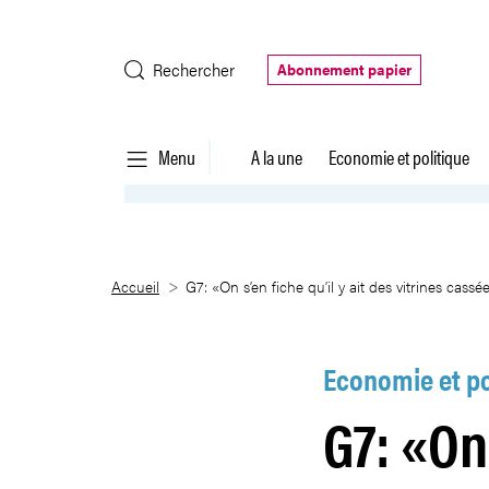
Saut au contenu principal
Rechercher
Abonnement papier
Menu
A la une
Economie et politique
G7: «On s’en fiche qu’il y ait des
Accueil
G7: «On s’en fiche qu’il y ait des vitrines cassé
Economie et po
G7: «On 