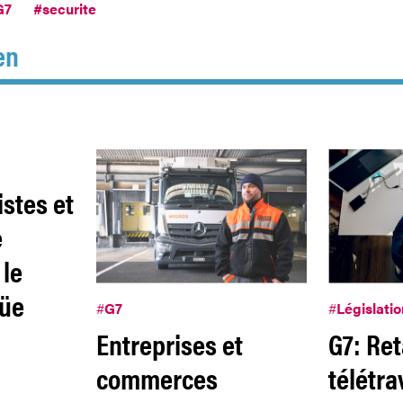
G7
#securite
en
istes et
e
 le
üe
#
G7
#
Législatio
Entreprises et
G7: Ret
commerces
télétrav