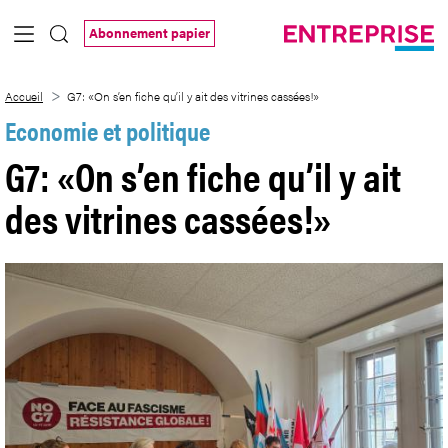
Saut au contenu principal
Abonnement papier
G7: «On s’en fiche qu’il y ait des vitrines
Accueil
G7: «On s’en fiche qu’il y ait des vitrines cassées!»
Economie et politique
G7: «On s’en fiche qu’il y ait
des vitrines cassées!»