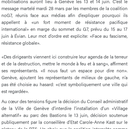
mobilisations auront lieu à Genève les 13 et 14 juin. C’est le
message martelé mardi 28 mars par les membres de la coalition
noG7, réunis face aux médias afin d’expliquer pourquoi ils
appellent à «un fort moment de résistance pacifique
international» en marge du sommet du G7, prévu du 15 au 17
juin à Évian. Leur mot d’ordre est explicite: «Face au fascisme,
résistance globale».
«Des dirigeants viennent ici construire leur agenda de la terreur
et de la destruction, mettre le monde à feu et à sang», affirment
ses représentants. «Il nous faut un espace pour dire non».
Genève, ajoutent les représentants de milieux de gauche, n’a
pas été choisie au hasard: «c’est symboliquement une ville qui
est regardée».
Au cœur des tensions figure la décision du Conseil administratif
de la Ville de Genève d’interdire l’installation d’un «Village
alternatif» au parc des Bastions le 13 juin, décision soutenue
publiquement par la conseillère d’Etat Carole-Anne Kast sur le
plateau de la RTS. Un choix que la coalition interprète comme